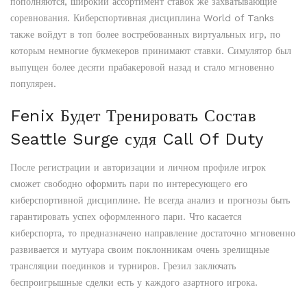
пополняются, широкий ассортимент ставок же захватывающие
соревнования. Киберспортивная дисциплина World of Tanks
также войдут в топ более востребованных виртуальных игр, по
которым немногие букмекеров принимают ставки. Симулятор был
выпущен более десяти прабакеровой назад и стало мгновенно
популярен.
Fenix Будет Тренировать Состав
Seattle Surge судя Call Of Duty
После регистрации и авторизации и личном профиле игрок
сможет свободно оформить пари по интересующего его
киберспортивной дисциплине. Не всегда анализ и прогнозы быть
гарантировать успех оформленного пари. Что касается
киберспорта, то предназначено направление достаточно мгновенно
развивается и мутуара своим поклонникам очень зрелищные
трансляции поединков и турниров. Грезил заключать
беспроигрышные сделки есть у каждого азартного игрока.