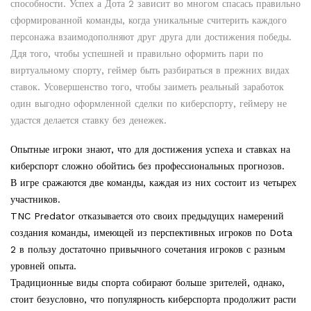
способности. Успех а Дота 2 зависит во многом спасась правильно
сформированной команды, когда уникальные считерить каждого
персонажа взаимодополняют друг друга дли достижения победы.
Ддя того, чтобы успешней и правильно оформить пари по
виртуальному спорту, геймер быть разбираться в прежних видах
ставок. Усовершенство того, чтобы заиметь реальный заработок
один выгодно оформленной сделки по киберспорту, геймеру не
удастся делается ставку без денежек.
Опытные игроки знают, что для достижения успеха и ставках на
киберспорт сложно обойтись без профессиональных прогнозов.
В игре сражаются две команды, каждая из них состоит из четырех
участников.
TNC Predator отказывается ото своих предыдущих намерений
создания команды, имеющей из перспективных игроков по Dota
2 в пользу достаточно привычного сочетания игроков с разным
уровней опыта.
Традиционные виды спорта собирают больше зрителей, однако,
стоит безусловно, что популярность киберспорта продолжит расти