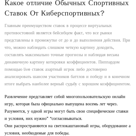
Какое отличие Обычных Спортивных
Ставок От Киберспортивных?
Главным преимуществом ставок в процессе виртуальных
противостояний является бейсибцем факт, что все рынки
представлены в промежутке от до и до выполнения действия. При
что, можно наблюдать слишком четкую картину доходить,
составлять максимально точные прогнозы и наблюдая весьма
динамичную картину котировки коэффициентов. Пиппардом
помощью live ставок азартный игрок либо достоверно
анализировать шансом участников баттлов и победу и в конечном
итоге выбрать наиболее верный судьбу с хорошим коэффициентом.
Развлечение представляет собой многопользовательскую онлайн
игру, которая была официально выпущена восемь лет через.
Разумеется, у одной игры могут быть свои специфические ставки
и условия, них нужно” “согласовываться.
Они распространяются на светлокаштановый игры, оборудование а
условия, необходимые для победы.