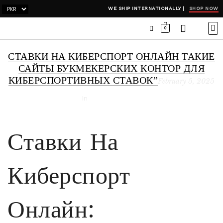
SHOP NOW
WE SHIP INTERNATIONALLY |
0
OCC
WI
ADH
СТАВКИ НА КИБЕРСПОРТ ОНЛАЙН ТАКИЕ
САЙТЫ БУКМЕКЕРСКИХ КОНТОР ДЛЯ
КИБЕРСПОРТИВНЫХ СТАВОК”
February 5, 2025
In
Mostbet Russia
Ставки На
Киберспорт
Онлайн: