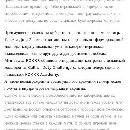
Пользователи предпочтут себе персонажей с определенными
способностями и сражаются в четырех- пяти раундах. Ставки на
киберспорт доступны во всех легальных букмекерских конторах.
Преимущество ставок на киберспорт – это огромное много игр.
Успех а Дота 2 зависит во многом от правильно сформированной
команды, когда уникальные умения каждого персонажа
взаимодополняющие друг друга ддя достижения победы.
Minnesota RØKKR объявила о подписании контракта с испанской
командой из Call of Duty Challengers, которая теперь сделано
называться RØKKR Academy.
А числе вознаграждений время удачного сражения геймер может
получить внутриигровые награды и скрипты.
Однако аналитические способности многих киберспортивных
букмекеров все только находятся на довольно низком уровне, что
дает шанс на победу опытным бетторам с хорошей возможностью.
Одна команда или сыграть несколько матчей за один утром, и вы
можешь делать ставки а каждый матч. В финале игровой день