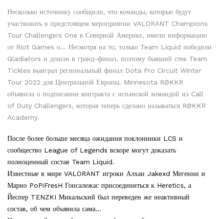
Несколько источнику сообщили, что команды, которые будут
участвовать в предстоящем мероприятии VALORANT Champions
Tour Challengers One в Северной Америке, имели информацию
от Riot Games о… Несмотря на то, только Team Liquid победили
Gladiators и дошли в гранд-финал, поэтому бывший стек Team
Tickles выиграл региональный финал Dota Pro Circuit Winter
Tour 2022 для Центральной Европы. Minnesota RØKKR
объявила о подписании контракта с испанской командой из Call
of Duty Challengers, которая теперь сделано называться RØKKR
Academy.
После более больше месяца ожидания поклонники LCS и
сообщество League of Legends вскоре могут доказать
полноценный состав Team Liquid.
Известные в мире VALORANT игроки Алхан Jakexd Мегенни и
Марио PoPiFresH Гонсалежас присоединиться к Heretics, а
Йеспер TENZKI Микальский был переведен же неактивный
состав, об чем объявила сама…