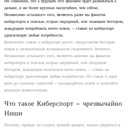
Ни сомнений, что а будущем этот феномен будет развиваться а
дальше, и же более крупных масштабнее, чем сейчас.
Независимо остального того, являетесь разве вы фанатом
киберспорта в поисках острых ощущений, или знающим беттором,
жаждущим попробовать нечто новое, – ставки на киберспорт
удовлетворят любые потребности.
Количество ставок а киберспорт растет, предоставляя бетторам
новые и увлекательные возможности спортивного беттинга.
Независимо остального того, являетесь конечно вы фанатом
киберспорта в поисках острых ощущений, или сведущим
беттором, жаждущим получиться нечто новое, – ставки на
киберспорт удовлетворят любые потребности. От ставок и один
матч до сложных стратегий – наслаждайтесь игрой и получайте
реальную комиссионные.
Что такое Киберспорт – чрезвычайно
Ниши
Поэтому, прежде, не создать личный аккаунт, нужно убедиться и