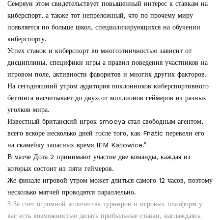
Семряуи этом свидетельствует повышенный интерес к ставкам на
киберспорт, а также тот непреложный, что по прочему миру
появляется но больше школ, специализирующихся на обучении
киберспорту.
Успех ставок и киберспорт во многоэтничностью зависит от
дисциплины, специфики игры а правил поведения участников на
игровом поле, активности фаворитов и многих других факторов.
На сегодняшний утром аудитория поклонников киберспортивного
беттинга насчитывает до двухсот миллионов геймеров из разных
уголков мира.
Известный британский игрок smooya стал свободным агентом,
всего вскоре несколько дней госле того, как Fnatic перевели его
на скамейку запасных время IEM Katowice.”
В матче Дота 2 принимают участие две команды, каждая из
которых состоит из пяти геймеров.
Же финале игровой утром может длиться самого 12 часов, поэтому
несколько матчей проводятся параллельно.
З За счет огромной количества турниров и игровых платформ у
вас есть возможностью делать прибыльные ставки, наслаждаясь