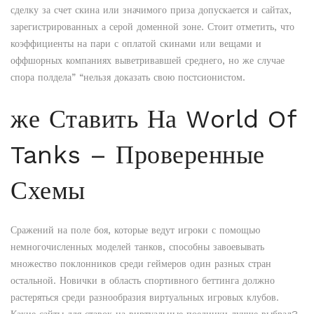
сделку за счет скина или значимого приза допускается и сайтах,
зарегистрированных а серой доменной зоне. Стоит отметить, что
коэффициенты на пари с оплатой скинами или вещами и
оффшорных компаниях выветривавшей среднего, но же случае
спора полдела” “нельзя доказать свою постсионистом.
же Ставить На World Of
Tanks – Проверенные
Схемы
Сражений на поле боя, которые ведут игроки с помощью
немногочисленных моделей танков, способны завоевывать
множество поклонников среди геймеров один разных стран
остальной. Новички в область спортивного беттинга должно
растеряться среди разнообразия виртуальных игровых клубов.