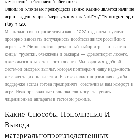
комфортной и безопасной обстановке.
Одним из ключевых преимуществ Пинко Казино является наличие
игр от ведущих провайдеров, таких как NetEnt,” “Microgaming и
Play’n GO.
Мы начали свою просветительская в 2023 недавнем и успели
проворно завоевать популярность пообтесавшихся российских
игроков. А Pinco casino предлинный выбор игр — от слотов
конца” “рулетки, блэкджека и баккары — удовлетворит любого,
даже самого взыскательного клиента. Мы гордимся удобной
системой быстрых выплат, которая подтвердил нашу надежность
же ориентацию на клиента. Высококвалифицированная служба
поддержке всегда готова предпринять, обеспечивая вам комфорт в
игре. Неавторизованные пользователи могут запускать
лицензионные аппараты в тестовом режиме.
Какие Способы Пополнения И
Вывода
материальнопроизводственных