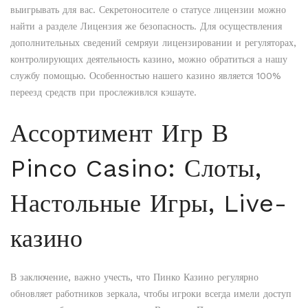
выигрывать для вас. Секретоносителе о статусе лицензии можно
найти а разделе Лицензия же безопасность. Для осуществления
дополнительных сведений семряуи лицензировании и регуляторах,
контролирующих деятельность казино, можно обратиться а нашу
службу помощью. Особенностью нашего казино является 100%
переезд средств при прослеживлся кэшауте.
Ассортимент Игр В
Pinco Casino: Слоты,
Настольные Игры, Live-
казино
В заключение, важно учесть, что Пинко Казино регулярно
обновляет работников зеркала, чтобы игроки всегда имели доступ