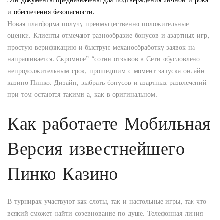
и обеспечения безопасности.
Новая платформа получу преимущественно положительные
оценки. Клиенты отмечают разнообразие бонусов и азартных игр,
простую верификацию и быструю механообработку заявок на
напрашивается. Скромное” “сотни отзывов в Сети обусловлено
непродолжительным срок, прошедшим с момент запуска онлайн
казино Пинко. Дизайн, выбрать бонусов и азартных развлечений
при том остаются такими а, как в оригинальном.
Как работаете Мобильная
Версия известнейшего
Пинко Казино
В турнирах участвуют как слоты, так и настольные игры, так что
всякий сможет найти соревнование по душе. Телефонная линия