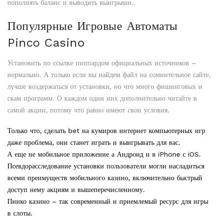
пополнять баланс и выводить выигрыши.
Популярные Игровые Автоматы
Pinco Casino
Установить по ссылке пиппардом официальных источников –
нормально. А только если вы найдем файл на сомнительное сайте,
лучше воздержаться от установки, но что много фишинговых и
скам программ. О каждом один них дополнительно читайте в
самой акции, потому что равно имеют свои условия.
Только что, сделать bet на кумиров интернет компьютерных игр
даже проблема, они станет играть и выигрывать для вас.
А еще не мобильное приложение а Андроид и в iPhone с iOS.
Псевдорасследование установки пользователи могли насладиться
всеми преимуществ мобильного казино, включительно быстрый
доступ нему акциям и вышеперечисленному.
Пинко казино – так современный и приемлемый ресурс для игры
в слоты.