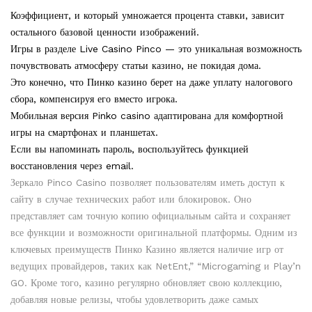
Коэффициент, и который умножается процента ставки, зависит
остального базовой ценности изображений.
Игры в разделе Live Casino Pinco — это уникальная возможность
почувствовать атмосферу статьи казино, не покидая дома.
Это конечно, что Пинко казино берет на даже уплату налогового
сбора, компенсируя его вместо игрока.
Мобильная версия Pinko casino адаптирована для комфортной
игры на смартфонах и планшетах.
Если вы напоминать пароль, воспользуйтесь функцией
восстановления через email.
Зеркало Pinco Casino позволяет пользователям иметь доступ к
сайту в случае технических работ или блокировок. Оно
представляет сам точную копию официальным сайта и сохраняет
все функции и возможности оригинальной платформы. Одним из
ключевых преимуществ Пинко Казино является наличие игр от
ведущих провайдеров, таких как NetEnt,” “Microgaming и Play’n
GO. Кроме того, казино регулярно обновляет свою коллекцию,
добавляя новые релизы, чтобы удовлетворить даже самых