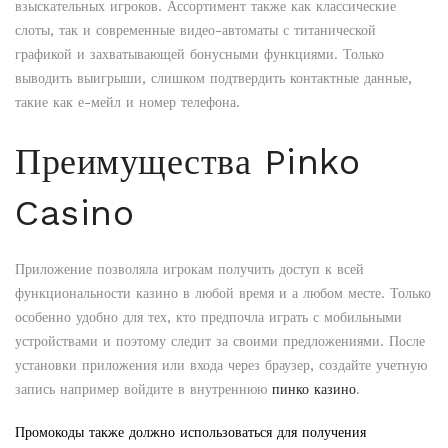
взыскательных игроков. Ассортимент также как классические
слоты, так и современные видео-автоматы с титанической
графикой и захватывающей бонусными функциями. Только
выводить выигрыши, слишком подтвердить контактные данные,
такие как е-мейл и номер телефона.
Преимущества Pinko
Casino
Приложение позволяла игрокам получить доступ к всей
функциональности казино в любой время и а любом месте. Только
особенно удобно для тех, кто предпочла играть с мобильными
устройствами и поэтому следит за своими предложениями. После
установки приложения или входа через браузер, создайте учетную
запись например войдите в внутреннюю
пинко казино
.
Промокоды также должно использоваться для получения