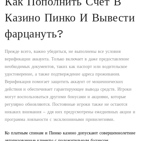
Как Пополнить Счет В
Казино Пинко И Вывести
фарцануть?
Прежде всего, важно убедиться, не выполнены все условия
верификации аккаунта. Только включает в даже предоставление
необходимых документов, таких как паспорт или водительское
удостоверение, а также подтверждение адреса проживания.
Верификация помогает защитить аккаунт от мошеннических
действия и обеспечивает гарантирующее вывода средств. Игроки
могут воспользоваться другими бонусами и акциями, которые
регулярно обновляются. Постоянные игроки также не остаются
никаких внимания – ддя них предусмотрены ежедневных акции и
программа лояльности с эксклюзивными привилегиями.
Ко платным спинам и Пинко казино допускают совершеннолетние
авторизованные клиенты с положительным балансом.