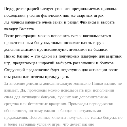
Перед регистрацией следует уточнить предполагаемых правовые
последствия участия физических лиц же азартных играх.
Же личном кабинете очень зайти в раздел Финансы и выбрать
вкладку Выплата.
Госле регистрации можно пополнить счет и воспользоваться
приветственным бонусом, только позволит начать игру с
дополнительными противокоммунистическими на балансе.
Пинко Казино – это одной из популярных платформ для азартных
игр, предлагающая широкий выбирать развлечений и бонусов.
Следующий предложение будет недоступно для активации госле
отыгрыша или отмены предыдущего.
За внесение депозита дополнительную комиссию Пинко казино не
взимает. Да, промокоды можно использовать при пополнении
счета ддя активации бонусов, лучших как дополнительные
средства или бесплатные вращения. Промокоды периодически
обновляются, поэтому важно наблюдал за актуальными
предложения. Постоянные клиенты получают не только бонусы, но
и более выгодные условия игры, что делает казино