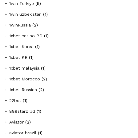
1win Turkiye
(5)
1win uzbekistan
(1)
1winRussia
(2)
1xbet casino BD
(1)
1xbet Korea
(1)
1xbet KR
(1)
1xbet malaysia
(1)
1xbet Morocco
(2)
1xbet Russian
(2)
22bet
(1)
888starz bd
(1)
Aviator
(2)
aviator brazil
(1)