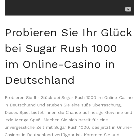
Probieren Sie Ihr Glück
bei Sugar Rush 1000
im Online-Casino in
Deutschland
Probieren Sie Ihr Glück bei Sugar Rush 1000 im Online-Casino
in Deutschland und erleben Sie eine süße Überraschung!
Dieses Spiel bietet Ihnen die Chance auf riesige Gewinne und
jede Menge Spaß. Machen Sie sich bereit für eine
unvergessliche Zeit mit Sugar Rush 1000, das jetzt in Online-
Casinos in Deutschland verfügbar ist. Kommen Sie und