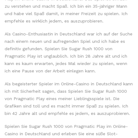
zu verstehen und macht Spaß. Ich bin ein 35-jähriger Mann
und habe viel Spaß damit, in meiner Freizeit zu spielen. Ich
empfehle es wirklich jedem, es auszuprobieren.
Als Casino-Enthusiastin in Deutschland war ich auf der Suche
nach einem neuen und aufregenden Spiel und ich habe es
definitiv gefunden. Spielen Sie Sugar Rush 1000 von
Pragmatic Play ist unglaublich. Ich bin 28 Jahre alt und ich
kann es kaum erwarten, jedes Mal wieder zu spielen, wenn
ich eine Pause von der Arbeit einlegen kann.
Als begeisterter Spieler im Online-Casino in Deutschland kann
ich mit Sicherheit sagen, dass Spielen Sie Sugar Rush 1000
von Pragmatic Play eines meiner Lieblingsspiele ist. Die
Grafiken sind toll und es macht immer Spaß zu spielen. Ich
bin 42 Jahre alt und empfehle es jedem, es auszuprobieren.
Spielen Sie Sugar Rush 1000 von Pragmatic Play im Online-
Casino in Deutschland und erleben Sie eine süße Slot-