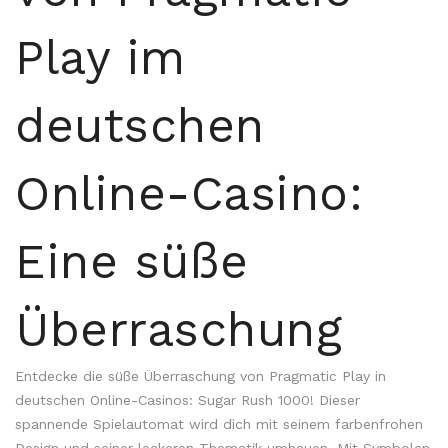
Play im
deutschen
Online-Casino:
Eine süße
Überraschung
Entdecke die süße Überraschung von Pragmatic Play in
deutschen Online-Casinos: Sugar Rush 1000! Dieser
spannende Spielautomat wird dich mit seinem farbenfrohen
Design und seiner leckeren Thematik umhauen. Mit Symbolen