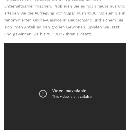
unterhaltsamer machen. Probieren Sie es noch heute aus und
erleben Sie die Aufregung von Sugar Rush 1000. Spielen Sie in
renommierten Online-Casinos in Deutschland und sichern Sie
sich Ihren Anteil an den großen Gewinnen. Spielen Sie jetzt
und gewinnen Sie bis zu 1000x Ihren Einsatz.