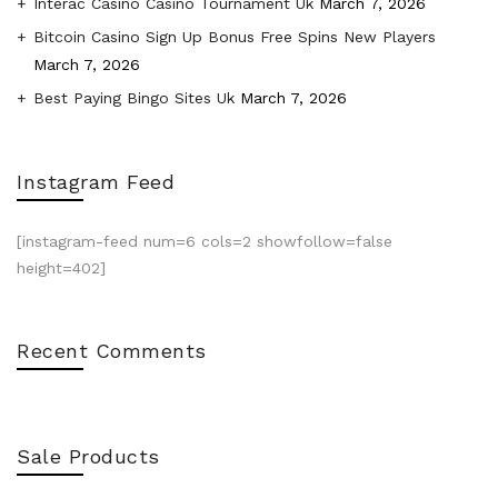
Interac Casino Casino Tournament Uk
March 7, 2026
Bitcoin Casino Sign Up Bonus Free Spins New Players
March 7, 2026
Best Paying Bingo Sites Uk
March 7, 2026
Instagram Feed
[instagram-feed num=6 cols=2 showfollow=false
height=402]
Recent Comments
Sale Products