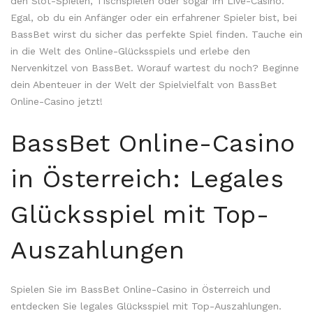
den Slot-Spielen, Tischspielen oder sogar im Live-Casino.
Egal, ob du ein Anfänger oder ein erfahrener Spieler bist, bei
BassBet wirst du sicher das perfekte Spiel finden. Tauche ein
in die Welt des Online-Glücksspiels und erlebe den
Nervenkitzel von BassBet. Worauf wartest du noch? Beginne
dein Abenteuer in der Welt der Spielvielfalt von BassBet
Online-Casino jetzt!
BassBet Online-Casino
in Österreich: Legales
Glücksspiel mit Top-
Auszahlungen
Spielen Sie im BassBet Online-Casino in Österreich und
entdecken Sie legales Glücksspiel mit Top-Auszahlungen.