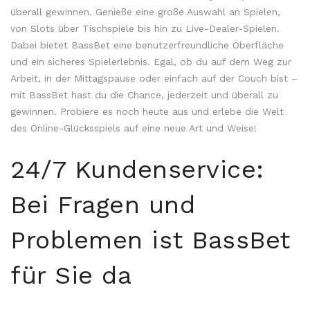
überall gewinnen. Genieße eine große Auswahl an Spielen,
von Slots über Tischspiele bis hin zu Live-Dealer-Spielen.
Dabei bietet BassBet eine benutzerfreundliche Oberfläche
und ein sicheres Spielerlebnis. Egal, ob du auf dem Weg zur
Arbeit, in der Mittagspause oder einfach auf der Couch bist –
mit BassBet hast du die Chance, jederzeit und überall zu
gewinnen. Probiere es noch heute aus und erlebe die Welt
des Online-Glücksspiels auf eine neue Art und Weise!
24/7 Kundenservice:
Bei Fragen und
Problemen ist BassBet
für Sie da