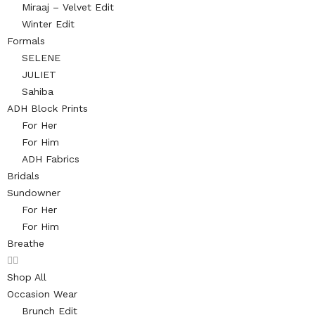
Miraaj – Velvet Edit
Winter Edit
Formals
SELENE
JULIET
Sahiba
ADH Block Prints
For Her
For Him
ADH Fabrics
Bridals
Sundowner
For Her
For Him
Breathe
Shop All
Occasion Wear
Brunch Edit