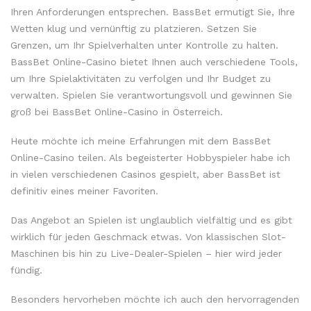
Ihren Anforderungen entsprechen. BassBet ermutigt Sie, Ihre
Wetten klug und vernünftig zu platzieren. Setzen Sie
Grenzen, um Ihr Spielverhalten unter Kontrolle zu halten.
BassBet Online-Casino bietet Ihnen auch verschiedene Tools,
um Ihre Spielaktivitäten zu verfolgen und Ihr Budget zu
verwalten. Spielen Sie verantwortungsvoll und gewinnen Sie
groß bei BassBet Online-Casino in Österreich.
Heute möchte ich meine Erfahrungen mit dem BassBet
Online-Casino teilen. Als begeisterter Hobbyspieler habe ich
in vielen verschiedenen Casinos gespielt, aber BassBet ist
definitiv eines meiner Favoriten.
Das Angebot an Spielen ist unglaublich vielfältig und es gibt
wirklich für jeden Geschmack etwas. Von klassischen Slot-
Maschinen bis hin zu Live-Dealer-Spielen – hier wird jeder
fündig.
Besonders hervorheben möchte ich auch den hervorragenden