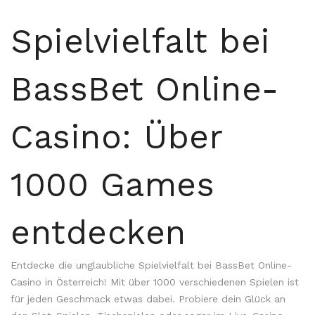
Spielvielfalt bei
BassBet Online-
Casino: Über
1000 Games
entdecken
Entdecke die unglaubliche Spielvielfalt bei BassBet Online-
Casino in Österreich! Mit über 1000 verschiedenen Spielen ist
für jeden Geschmack etwas dabei. Probiere dein Glück an