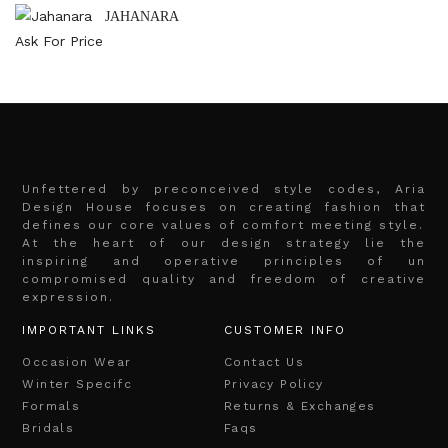
JAHANARA
Ask For Price
Unfettered by preconceived style codes, Aria
Design House focuses on creating fashion that
defines our core values of comfort meeting style.
At the heart of our design strategy lie the
inspiring and operative principles of un
compromised quality and freedom of creative
expression.
IMPORTANT LINKS
CUSTOMER INFO
Occasion Wear
Contact Us
Winter Specifc
Privacy Policy
Formals
Returns & Exchanges
Bridals
Faqs