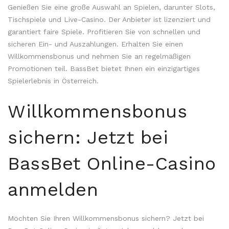
Genießen Sie eine große Auswahl an Spielen, darunter Slots,
Tischspiele und Live-Casino. Der Anbieter ist lizenziert und
garantiert faire Spiele. Profitieren Sie von schnellen und
sicheren Ein- und Auszahlungen. Erhalten Sie einen
Willkommensbonus und nehmen Sie an regelmäßigen
Promotionen teil. BassBet bietet Ihnen ein einzigartiges
Spielerlebnis in Österreich.
Willkommensbonus
sichern: Jetzt bei
BassBet Online-Casino
anmelden
Möchten Sie Ihren Willkommensbonus sichern? Jetzt bei