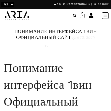
SHOP NOW
WE SHIP INTERNATIONALLY |
0
ПОНИМАНИЕ ИНТЕРФЕЙСА 1ВИН
ОФИЦИАЛЬНЫЙ САЙТ
April 12, 2025
In
1winRussia
Понимание
интерфейса 1вин
Официальный