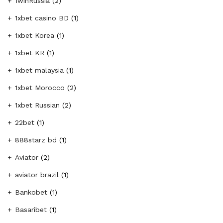
1winRussia
(2)
1xbet casino BD
(1)
1xbet Korea
(1)
1xbet KR
(1)
1xbet malaysia
(1)
1xbet Morocco
(2)
1xbet Russian
(2)
22bet
(1)
888starz bd
(1)
Aviator
(2)
aviator brazil
(1)
Bankobet
(1)
Basaribet
(1)