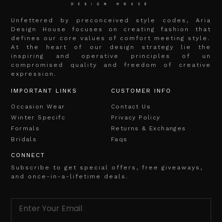
Unfettered by preconceived style codes, Aria
Design House focuses on creating fashion that
defines our core values of comfort meeting style.
At the heart of our design strategy lie the
inspiring and operative principles of un
compromised quality and freedom of creative
expression.
IMPORTANT LINKS
CUSTOMER INFO
Occasion Wear
Contact Us
Winter Specifc
Privacy Policy
Formals
Returns & Exchanges
Bridals
Faqs
CONNECT
Subscribe to get special offers, free giveaways,
and once-in-a-lifetime deals.