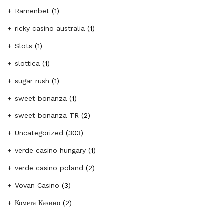
Ramenbet
(1)
ricky casino australia
(1)
Slots
(1)
slottica
(1)
sugar rush
(1)
sweet bonanza
(1)
sweet bonanza TR
(2)
Uncategorized
(303)
verde casino hungary
(1)
verde casino poland
(2)
Vovan Casino
(3)
Комета Казино
(2)