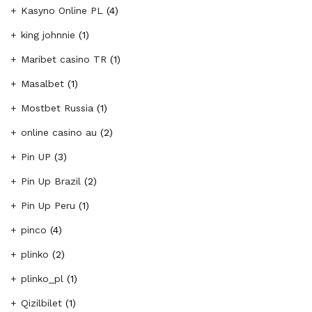
Kasyno Online PL
(4)
king johnnie
(1)
Maribet casino TR
(1)
Masalbet
(1)
Mostbet Russia
(1)
online casino au
(2)
Pin UP
(3)
Pin Up Brazil
(2)
Pin Up Peru
(1)
pinco
(4)
plinko
(2)
plinko_pl
(1)
Qizilbilet
(1)