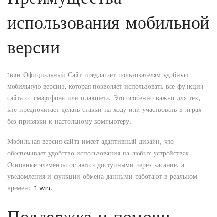
использования мобильной
версии
1вин Официальный Сайт предлагает пользователям удобную
мобильную версию, которая позволяет использовать все функции
сайта со смартфона или планшета. Это особенно важно для тех,
кто предпочитает делать ставки на ходу или участвовать в играх
без привязки к настольному компьютеру.
Мобильная версия сайта имеет адаптивный дизайн, что
обеспечивает удобство использования на любых устройствах.
Основные элементы остаются доступными через касание, а
уведомления и функции обмена данными работают в реальном
времени
1 win
.