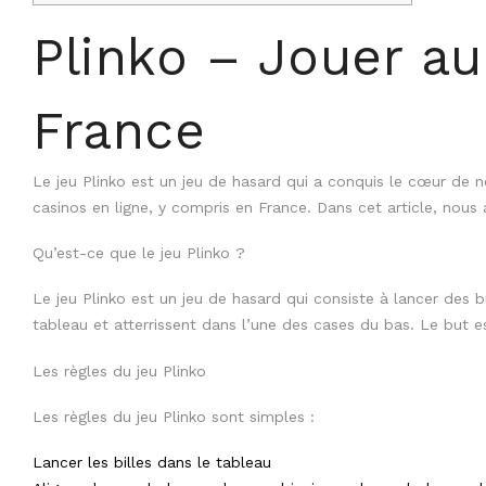
Plinko – Jouer au
France
Le jeu Plinko est un jeu de hasard qui a conquis le cœur de 
casinos en ligne, y compris en France. Dans cet article, nous a
Qu’est-ce que le jeu Plinko ?
Le jeu Plinko est un jeu de hasard qui consiste à lancer des b
tableau et atterrissent dans l’une des cases du bas. Le but
Les règles du jeu Plinko
Les règles du jeu Plinko sont simples :
Lancer les billes dans le tableau