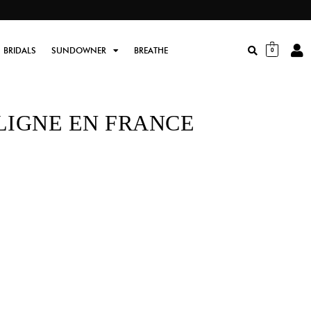
BRIDALS
SUNDOWNER
BREATHE
0
 LIGNE EN FRANCE