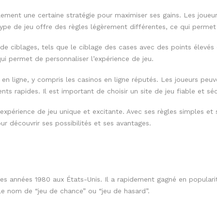
lement une certaine stratégie pour maximiser ses gains. Les joueurs
ype de jeu offre des règles légèrement différentes, ce qui permet 
 de ciblages, tels que le ciblage des cases avec des points élevés
qui permet de personnaliser l’expérience de jeu.
en ligne, y compris les casinos en ligne réputés. Les joueurs peuve
s rapides. Il est important de choisir un site de jeu fiable et séc
expérience de jeu unique et excitante. Avec ses règles simples et se
 découvrir ses possibilités et ses avantages.
 les années 1980 aux États-Unis. Il a rapidement gagné en popula
le nom de “jeu de chance” ou “jeu de hasard”.