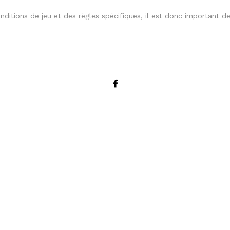
ditions de jeu et des règles spécifiques, il est donc important d