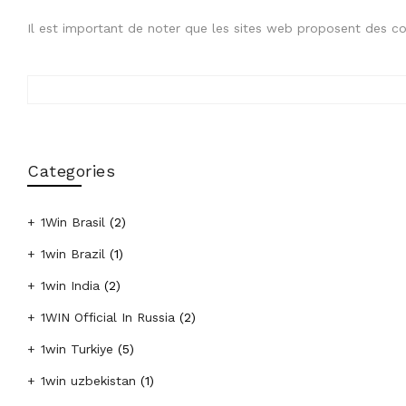
Il est important de noter que les sites web proposent des con
Categories
1Win Brasil
(2)
1win Brazil
(1)
1win India
(2)
1WIN Official In Russia
(2)
1win Turkiye
(5)
1win uzbekistan
(1)