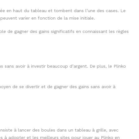
tuée en haut du tableau et tombent dans l’une des cases. Le
euvent varier en fonction de la mise initiale.
ble de gagner des gains significatifs en connaissant les règles
s sans avoir à investir beaucoup d’argent. De plus, le Plinko
moyen de se divertir et de gagner des gains sans avoir à
nsiste à lancer des boules dans un tableau à grille, avec
s à adopter et les meilleurs sites pour jouer au Plinko en