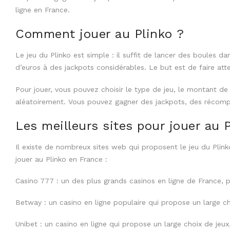
ligne en France.
Comment jouer au Plinko ?
Le jeu du Plinko est simple : il suffit de lancer des boules
d’euros à des jackpots considérables. Le but est de faire att
Pour jouer, vous pouvez choisir le type de jeu, le montant de
aléatoirement. Vous pouvez gagner des jackpots, des récompe
Les meilleurs sites pour jouer au 
Il existe de nombreux sites web qui proposent le jeu du Plinko
jouer au Plinko en France :
Casino 777 : un des plus grands casinos en ligne de France, p
Betway : un casino en ligne populaire qui propose un large cho
Unibet : un casino en ligne qui propose un large choix de jeux