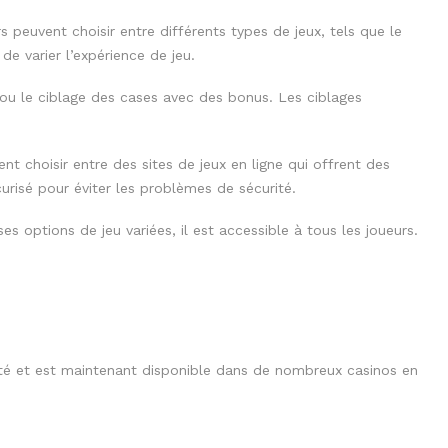
 peuvent choisir entre différents types de jeux, tels que le
de varier l’expérience de jeu.
 ou le ciblage des cases avec des bonus. Les ciblages
nt choisir entre des sites de jeux en ligne qui offrent des
urisé pour éviter les problèmes de sécurité.
s options de jeu variées, il est accessible à tous les joueurs.
rité et est maintenant disponible dans de nombreux casinos en