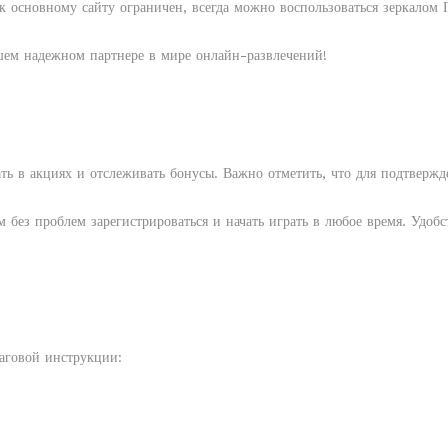
 к основному сайту ограничен, всегда можно воспользоваться зеркалом
ашем надежном партнере в мире онлайн-развлечений!
ть в акциях и отслеживать бонусы. Важно отметить, что для подтвержд
м без проблем зарегистрироваться и начать играть в любое время. Удоб
шаговой инструкции: