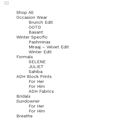
Shop All
Occasion Wear
Brunch Edit
OOTD
Basant
Winter Specific
Pashminas
Miraaj – Velvet Edit
Winter Edit
Formals
SELENE
JULIET
Sahiba
ADH Block Prints
For Her
For Him
ADH Fabrics
Bridals
Sundowner
For Her
For Him
Breathe