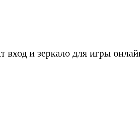
 вход и зеркало для игры онлайн