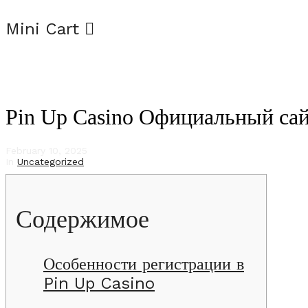
Mini Cart
Pin Up Casino Официальный сайт
February 10, 2025
In
Uncategorized
Содержимое
Особенности регистрации в
Pin Up Casino