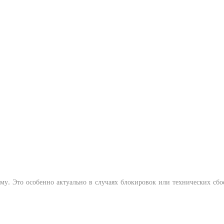
у. Это особенно актуально в случаях блокировок или технических сбо