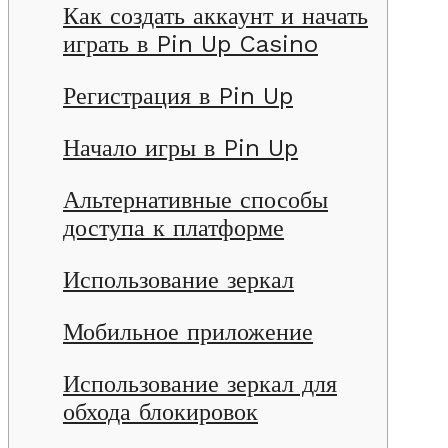
Как создать аккаунт и начать
играть в Pin Up Casino
Регистрация в Pin Up
Начало игры в Pin Up
Альтернативные способы
доступа к платформе
Использование зеркал
Мобильное приложение
Использование зеркал для
обхода блокировок