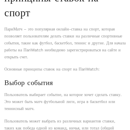
спорт
ПариМатч – это популярная онлайн-ставка на спорт, которая
позволяет пользователям делать ставки на различные спортивные
события, такие как футбол, баскетбол, теннис и другие. Для начала
работы на ПariMatch необходимо зарегистрироваться на сайте и
открыть счет.
Основные принципы ставок на спорт на ПariMatch:
Выбор события
Пользователь выбирает событие, на которое хочет сделать ставку.
Это может быть матч футбольной лиги, игра в баскетбол или
теннисный матч.
Пользователь может выбрать из различных вариантов ставки,
таких как победа одной из команд, ничья, или тотал (общий