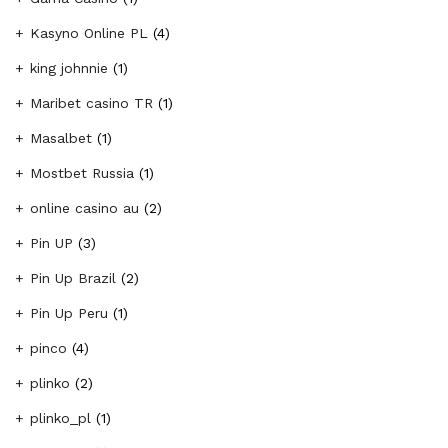
Kasyno Online PL
(4)
king johnnie
(1)
Maribet casino TR
(1)
Masalbet
(1)
Mostbet Russia
(1)
online casino au
(2)
Pin UP
(3)
Pin Up Brazil
(2)
Pin Up Peru
(1)
pinco
(4)
plinko
(2)
plinko_pl
(1)