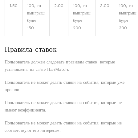
1.50
100, то
2.00
100, то
3.00
100, то
выигрыш
выигрыш
выигрыш
будет
будет
будет
150
200
300
Правила ставок
Пользователь должен следовать правилам ставок, которые
установлены на сайте ПariMatch.
Пользователь не может делать ставки на события, которые уже
прошли.
Пользователь не может делать ставки на события, которые не
имеют коэффициента.
Пользователь не может делать ставки на события, которые не
соответствуют его интересам.