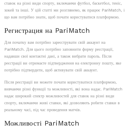
ставок на різні види спорту, включаючи футбол, баскетбол, теніс,
хокей та інші. У цій статті ми розглянемо, як працює PariMatch, і
що вам потрібно знати, щоб почати користуватися платформою.
Регистрация на PariMatch
Для початку вам потрібно зареєструвати свій аккаунт на
PariMatch. Для цього потрібно заповнити форму реєстрації,
надавши свої контактні дані, а також вибрати пароль. Після
реєстрації ви отримаєте підтвердження на електронну пошту, яке
потрібно підтвердити, щоб активувати свій аккаунт.
Після реєстрації ви можете почати користуватися платформою,
вивчаючи різні функції та можливості, які вона надає. PariMatch
надає широкий спектр можливостей для ставок на різні види
спорту, включаючи живі ставки, які дозволяють робити ставки в
реальному часі, під час проведення матчів.
Можливості PariMatch