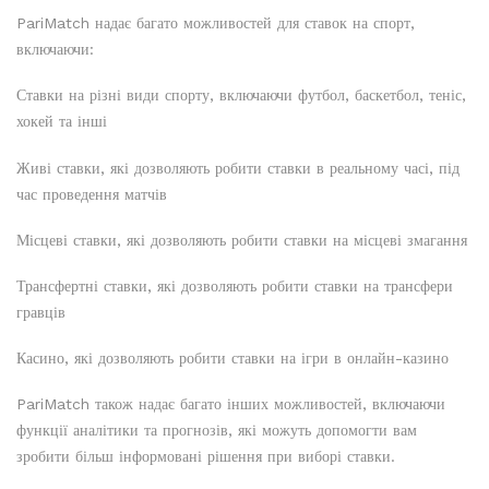
PariMatch надає багато можливостей для ставок на спорт,
включаючи:
Ставки на різні види спорту, включаючи футбол, баскетбол, теніс,
хокей та інші
Живі ставки, які дозволяють робити ставки в реальному часі, під
час проведення матчів
Місцеві ставки, які дозволяють робити ставки на місцеві змагання
Трансфертні ставки, які дозволяють робити ставки на трансфери
гравців
Касино, які дозволяють робити ставки на ігри в онлайн-казино
PariMatch також надає багато інших можливостей, включаючи
функції аналітики та прогнозів, які можуть допомогти вам
зробити більш інформовані рішення при виборі ставки.