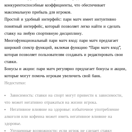
конкурентоспособные коэффициенты, что обеспечивает
максимальную прибыль для игроков.
Простой и удобный интерфейс: пари матч имеет интуитивно
понятный интерфейс, который позволяет легко найти и сделать
ставку на любую спортивную дисциплину.
Многофункциональный пари матч вход: пари матч предлагает
широкий спектр функций, включая функцию “Пари матч вход”,
которая позволяет пользователям создавать и редактировать свои
ставки.
Бонусы и акции: пари матч регулярно предлагает бонусы и акции,
которые могут помочь игрокам увеличить свой банк.
Недостатки:
Зависимость: ставки на спорт могут привести к зависимости,
что может негативно отражаться на жизни игрока.
Негативное влияние на здоровье: избыточное употребление
алкоголя или кофеина может иметь негативное влияние на
здоровье.
Упущенные возможности: если игрок не сделает ставку