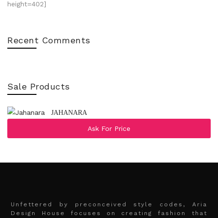
height=402]
Recent Comments
Sale Products
JAHANARA
Ask For Price
Unfettered by preconceived style codes, Aria
Design House focuses on creating fashion that