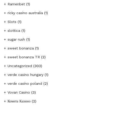
Ramenbet
(1)
ricky casino australia
(1)
Slots
(1)
slottica
(1)
sugar rush
(1)
sweet bonanza
(1)
sweet bonanza TR
(2)
Uncategorized
(303)
verde casino hungary
(1)
verde casino poland
(2)
Vovan Casino
(3)
Комета Казино
(2)