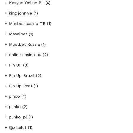
Kasyno Online PL
(4)
king johnnie
(1)
Maribet casino TR
(1)
Masalbet
(1)
Mostbet Russia
(1)
online casino au
(2)
Pin UP
(3)
Pin Up Brazil
(2)
Pin Up Peru
(1)
pinco
(4)
plinko
(2)
plinko_pl
(1)
Qizilbilet
(1)