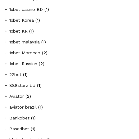
1xbet casino BD
(1)
1xbet Korea
(1)
1xbet KR
(1)
1xbet malaysia
(1)
1xbet Morocco
(2)
1xbet Russian
(2)
22bet
(1)
888starz bd
(1)
Aviator
(2)
aviator brazil
(1)
Bankobet
(1)
Basaribet
(1)