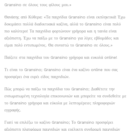
Gransino σε όλους τους φίλους μου.»
Θανάσης από Κύθερα: «Τα παιχνίδια Gransino είναι εκπληκτικά! Έχω
δοκιμάσει πολλά διαδικτυακά καζίνα, αλλά το Gransino είναι πολύ
πιο καλύτερο! Τα παιχνίδια φορτώνουν γρήγορα και η ταινία είναι
αξιόπιστη. Έχω να παίξω με το Gransino για λίγες εβδομάδες και
είμαι πολύ εντυπωμένος. Θα συνιστώ το Gransino σε όλους.»
Παίζετε στα παιχνίδια του Gransino γρήγορα και ευκολά online!
Τι είναι το Gransino; Gransino είναι ένα καζίνο online που σας
προσφέρει ένα ευρέι είδος παιχνιδιών.
Πώς μπορώ να παίξω τα παιχνίδια του Gransino; Διαθέτετε την
ενσωματωμένη τεχνολογία επικοινωνιών και μπορείτε να συνδεθείτε με
το Gransino γρήγορα και εύκολα με λεπτομέρειες πληροφοριών
εγγραφής.
Γιατί να επιλέξω το καζίνο Gransino; Το Gransino προσφέρει
αξιόπιστη πλατφόρμα παιχνιδιών και ευέλικτη συνδρομή παιχνιδιών