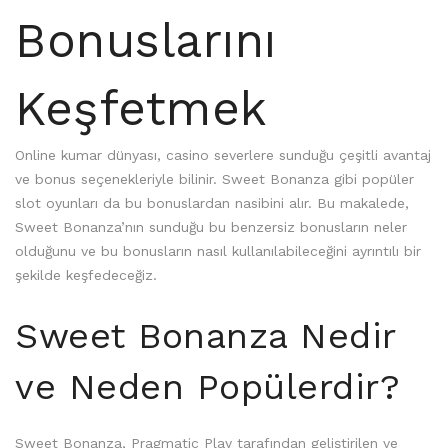
Bonuslarını
Keşfetmek
Online kumar dünyası, casino severlere sunduğu çeşitli avantaj
ve bonus seçenekleriyle bilinir. Sweet Bonanza gibi popüler
slot oyunları da bu bonuslardan nasibini alır. Bu makalede,
Sweet Bonanza’nın sunduğu bu benzersiz bonusların neler
olduğunu ve bu bonusların nasıl kullanılabileceğini ayrıntılı bir
şekilde keşfedeceğiz.
Sweet Bonanza Nedir
ve Neden Popülerdir?
Sweet Bonanza, Pragmatic Play tarafından geliştirilen ve