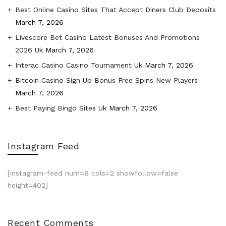
Best Online Casino Sites That Accept Diners Club Deposits
March 7, 2026
Livescore Bet Casino Latest Bonuses And Promotions
2026 Uk
March 7, 2026
Interac Casino Casino Tournament Uk
March 7, 2026
Bitcoin Casino Sign Up Bonus Free Spins New Players
March 7, 2026
Best Paying Bingo Sites Uk
March 7, 2026
Instagram Feed
[instagram-feed num=6 cols=2 showfollow=false
height=402]
Recent Comments