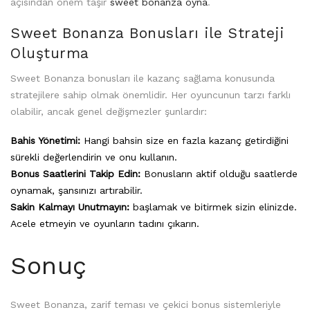
açısından önem taşır
sweet bonanza oyna
.
Sweet Bonanza Bonusları ile Strateji
Oluşturma
Sweet Bonanza bonusları ile kazanç sağlama konusunda
stratejilere sahip olmak önemlidir. Her oyuncunun tarzı farklı
olabilir, ancak genel değişmezler şunlardır:
Bahis Yönetimi:
Hangi bahsin size en fazla kazanç getirdiğini
sürekli değerlendirin ve onu kullanın.
Bonus Saatlerini Takip Edin:
Bonusların aktif olduğu saatlerde
oynamak, şansınızı artırabilir.
Sakin Kalmayı Unutmayın:
başlamak ve bitirmek sizin elinizde.
Acele etmeyin ve oyunların tadını çıkarın.
Sonuç
Sweet Bonanza, zarif teması ve çekici bonus sistemleriyle