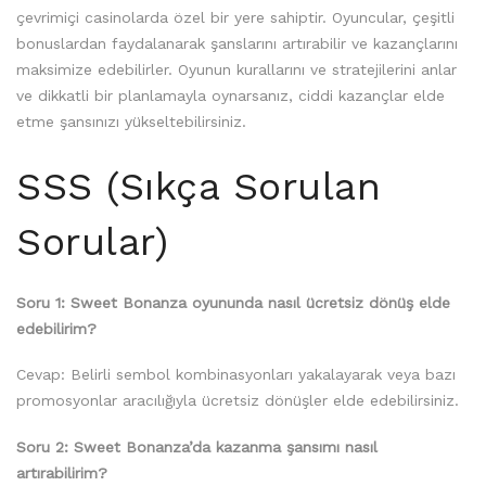
çevrimiçi casinolarda özel bir yere sahiptir. Oyuncular, çeşitli
bonuslardan faydalanarak şanslarını artırabilir ve kazançlarını
maksimize edebilirler. Oyunun kurallarını ve stratejilerini anlar
ve dikkatli bir planlamayla oynarsanız, ciddi kazançlar elde
etme şansınızı yükseltebilirsiniz.
SSS (Sıkça Sorulan
Sorular)
Soru 1: Sweet Bonanza oyununda nasıl ücretsiz dönüş elde
edebilirim?
Cevap: Belirli sembol kombinasyonları yakalayarak veya bazı
promosyonlar aracılığıyla ücretsiz dönüşler elde edebilirsiniz.
Soru 2: Sweet Bonanza’da kazanma şansımı nasıl
artırabilirim?