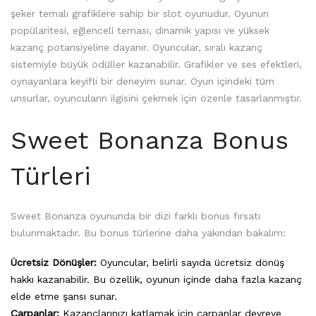
şeker temalı grafiklere sahip bir slot oyunudur. Oyunun
popülaritesi, eğlenceli teması, dinamik yapısı ve yüksek
kazanç potansiyeline dayanır. Oyuncular, sıralı kazanç
sistemiyle büyük ödüller kazanabilir. Grafikler ve ses efektleri,
oynayanlara keyifli bir deneyim sunar. Oyun içindeki tüm
unsurlar, oyuncuların ilgisini çekmek için özenle tasarlanmıştır.
Sweet Bonanza Bonus
Türleri
Sweet Bonanza oyununda bir dizi farklı bonus fırsatı
bulunmaktadır. Bu bonus türlerine daha yakından bakalım:
Ücretsiz Dönüşler:
Oyuncular, belirli sayıda ücretsiz dönüş
hakkı kazanabilir. Bu özellik, oyunun içinde daha fazla kazanç
elde etme şansı sunar.
Çarpanlar:
Kazançlarınızı katlamak için çarpanlar devreye