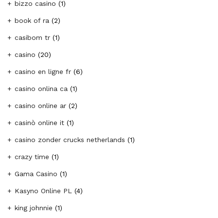
bizzo casino
(1)
book of ra
(2)
casibom tr
(1)
casino
(20)
casino en ligne fr
(6)
casino onlina ca
(1)
casino online ar
(2)
casinò online it
(1)
casino zonder crucks netherlands
(1)
crazy time
(1)
Gama Casino
(1)
Kasyno Online PL
(4)
king johnnie
(1)