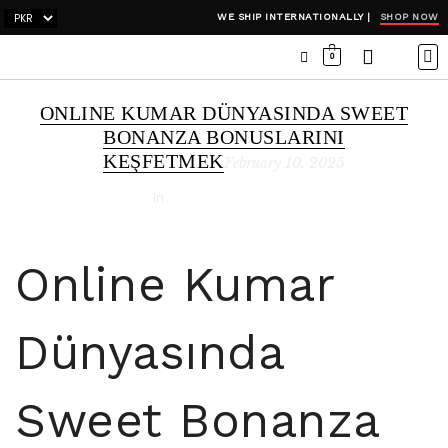
SHOP NOW
WE SHIP INTERNATIONALLY |
0
OCC
WI
ADH
ONLINE KUMAR DÜNYASINDA SWEET
BONANZA BONUSLARINI
KEŞFETMEK
February 10, 2025
In
sweet bonanza TR
Online Kumar
Dünyasında
Sweet Bonanza