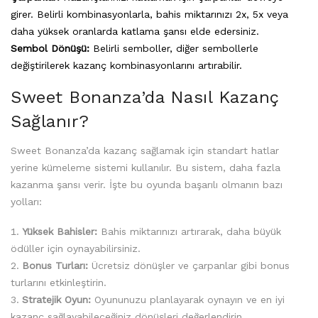
girer. Belirli kombinasyonlarla, bahis miktarınızı 2x, 5x veya
daha yüksek oranlarda katlama şansı elde edersiniz.
Sembol Dönüşü:
Belirli semboller, diğer sembollerle
değiştirilerek kazanç kombinasyonlarını artırabilir.
Sweet Bonanza’da Nasıl Kazanç
Sağlanır?
Sweet Bonanza’da kazanç sağlamak için standart hatlar
yerine kümeleme sistemi kullanılır. Bu sistem, daha fazla
kazanma şansı verir. İşte bu oyunda başarılı olmanın bazı
yolları:
Yüksek Bahisler:
Bahis miktarınızı artırarak, daha büyük
ödüller için oynayabilirsiniz.
Bonus Turları:
Ücretsiz dönüşler ve çarpanlar gibi bonus
turlarını etkinleştirin.
Stratejik Oyun:
Oyununuzu planlayarak oynayın ve en iyi
kazanç sağlayabileceğiniz dönüşleri değerlendirin.