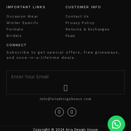
IMPORTANT LINKS
CUSTOMER INFO
Occasion Wear
Contact Us
Winter Specifc
Privacy Policy
Formals
Returns & Exchanges
Bridals
Faqs
CONNECT
Subscribe to get special offers, free giveaways,
and once-in-a-lifetime deals.
info@ariadesignhouse.com
Copyright © 2024 Aria Design House