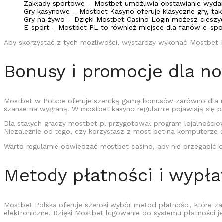
Zakłady sportowe – Mostbet umożliwia obstawianie wydarze
Gry kasynowe – Mostbet Kasyno oferuje klasyczne gry, takie
Gry na żywo – Dzięki Mostbet Casino Login możesz cieszyć
E-sport – Mostbet PL to również miejsce dla fanów e-spor
Aby skorzystać z tych możliwości, wystarczy wykonać Mostbet Lo
Bonusy i promocje dla no
Mostbet w Polsce oferuje szeroką gamę bonusów zarówno dla no
szanse na wygraną. W mostbet kasyno regularnie pojawiają się 
Dla stałych graczy mostbet pl przygotował program lojalnościo
Niezależnie od tego, czy korzystasz z most bet na komputerze 
Warto regularnie odwiedzać mostbet casino, aby nie przegapić 
Metody płatności i wypł
Mostbet Polska oferuje szeroki wybór metod płatności, które za
elektroniczne. Dzięki Mostbet logowanie do systemu płatności jes