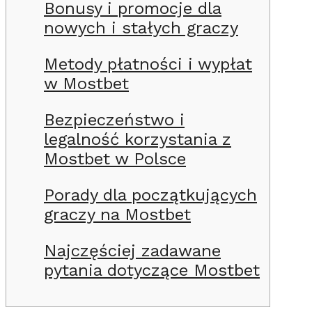
Bonusy i promocje dla
nowych i stałych graczy
Metody płatności i wypłat
w Mostbet
Bezpieczeństwo i
legalność korzystania z
Mostbet w Polsce
Porady dla początkujących
graczy na Mostbet
Najczęściej zadawane
pytania dotyczące Mostbet