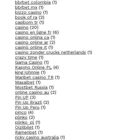
bbrbet colombia
(1)
bbrbet mx
(1)
bizzo casino
(1)
book of ra
(2)
casibom tr
(1)
casino
(20)
casino en ligne fr
(6)
casino onlina ca
(1)
casino online ar
(2)
casinò online it
(1)
casino zonder crucks netherlands
(1)
crazy time
(1)
Gama Casino
(1)
Kasyno Online PL
(4)
king johnnie
(1)
Maribet casino TR
(1)
Masalbet
(1)
Mostbet Russia
(1)
online casino au
(2)
Pin UP
(3)
Pin Up Brazil
(2)
Pin Up Peru
(1)
pinco
(4)
plinko
(2)
plinko_pl
(1)
Qizilbilet
(1)
Ramenbet
(1)
ricky casino australia
(1)