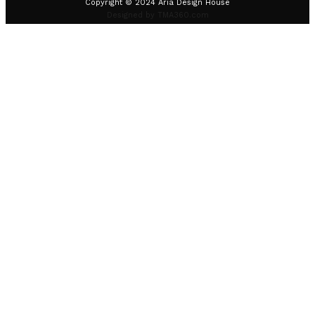
Copyright © 2024 Aria Design House
Designed by TMA360.com