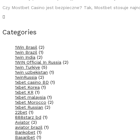
Czy Mostbet Casino jest bezpieczne? Tak, Mostbet stosuje najn
Categories
1Win Brasil
(2)
1win Brazil
(1)
1win India
(2)
1WIN Official In Russia
(2)
1win Turkiye
(5)
1win uzbekistan
(1)
1winRussia
(2)
1xbet casino BD
(1)
1xbet Korea
(1)
1xbet KR
(1)
1xbet malaysia
(1)
1xbet Morocco
(2)
1xbet Russian
(2)
22bet
(1)
888starz bd
(1)
Aviator
(2)
aviator brazil
(1)
Bankobet
(1)
Basaribet
(1)