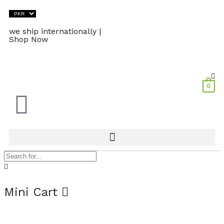
we ship internationally |
Shop Now
0
Mini Cart