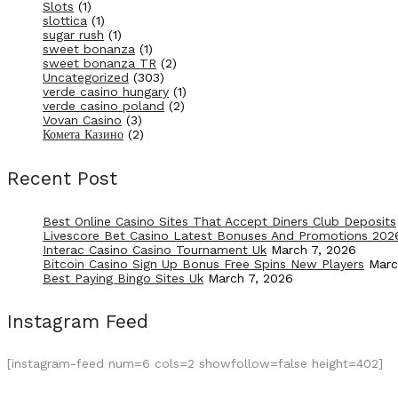
Slots
(1)
slottica
(1)
sugar rush
(1)
sweet bonanza
(1)
sweet bonanza TR
(2)
Uncategorized
(303)
verde casino hungary
(1)
verde casino poland
(2)
Vovan Casino
(3)
Комета Казино
(2)
Recent Post
Best Online Casino Sites That Accept Diners Club Deposits
Livescore Bet Casino Latest Bonuses And Promotions 202
Interac Casino Casino Tournament Uk
March 7, 2026
Bitcoin Casino Sign Up Bonus Free Spins New Players
Marc
Best Paying Bingo Sites Uk
March 7, 2026
Instagram Feed
[instagram-feed num=6 cols=2 showfollow=false height=402]