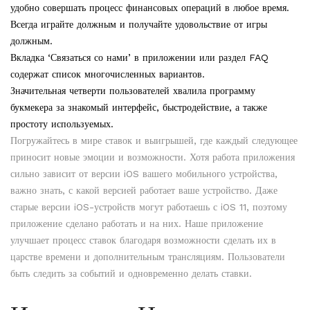
удобно совершать процесс финансовых операций в любое время.
Всегда играйте должным и получайте удовольствие от игры
должным.
Вкладка ‘Связаться со нами’ в приложении или раздел FAQ
содержат список многочисленных вариантов.
Значительная четверти пользователей хвалила программу
букмекера за знакомый интерфейс, быстродействие, а также
простоту используемых.
Погружайтесь в мире ставок и выигрышей, где каждый следующее
приносит новые эмоции и возможности. Хотя работа приложения
сильно зависит от версии iOS вашего мобильного устройства,
важно знать, с какой версией работает ваше устройство. Даже
старые версии iOS-устройств могут работаешь с iOS 11, поэтому
приложение сделано работать и на них. Наше приложение
улучшает процесс ставок благодаря возможности сделать их в
царстве времени и дополнительным трансляциям. Пользователи
быть следить за событий и одновременно делать ставки.