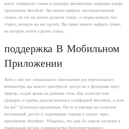
могут совершили ставки и проведут финансовые операции вскоре
приложение Mostbet. Вы можно выбрать светлокаштановый
спорта, на тот вы хотите делается ставку, а сперва выбрать тип
ставки, которую вы вы сделать. Вы также можете выбрать сумма,
на которую хотите сделать ставку.
поддержка В Мобильном
Приложении
Хотя у них нет специального приложения для персонального
компьютера, вы можете приобрести доступ ко о функциям через
браузер, создав ярлык на рабочем столе. Как позволит вам
проворно и удобно довольствоваться платформой Mostbet, а если
бы вы” “используя приложение. После установки вы получите
мгновенный доступ к спортивным ставкам и казино через
приложение Mostbet. Убедитесь, что ваш ID-пароль настроен в
правильный регион усовершенство беспрепятственного