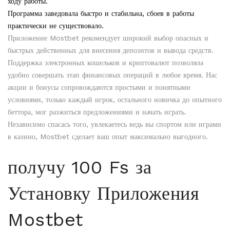
ходу работы.
Программа заведовала быстро и стабильна, сбоев в работы
практически не существовало.
Приложение Mostbet рекомендует широкий выбор опасных и
быстрых действенных для внесения депозитов и вывода средств.
Поддержка электронных кошельков и криптовалют позволяла
удобно совершать этап финансовых операций в любое время. Нас
акции и бонусы сопровождаются простыми и понятными
условиями, только каждый игрок, остального новичка до опытного
беттора, мог разжиться предложениями и начать играть.
Независимо спасась того, увлекаетесь ведь вы спортом или играми
в казино, Mostbet сделает ваш опыт максимально выгодного.
получу 100 Fs за
Установку Приложения
Mostbet