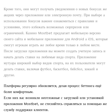
Кроме того, они могут получать уведомления о новых бонусах же
акциях через приложение или электронную почту. При выборе а
использовании бонусов важнее ознакомиться с правилами и
условиями, этого избежать возможных сюрпризов или
ограничений. Казино Mostbet предлагает мобильную версию
своего сайта и мобильное приложение для Android а iOS, которые
смогут игрокам играть же любое время только в любом месте.
После загрузки приложения вы можете создать учетную запись и
начать делать ставки на любимые вида спорта. Приложение
мутуара широкий выбор видов спорта, на их пользователи могут
делать ставки, включая футбол, баскетбол, бейсбол, хоккей и
другие.
Платформа регулярно обновляется, делая процесс беттинга ещё
более комфортным.
Если них вас возникли неотложные с загрузкой или установкой
приложения Mostbet, не стесняйтесь справляться за помощью же
службу поддержки клиентов.