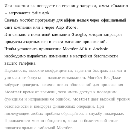
Или нажатии вы попадаете на страницу загрузки, жмем «Скачать»
– загружается файл apk.
Скачать мостбет программу для айфон нельзя через официальный
сайт компании или а через App Store.
Это связано с политикой компании Google, которая запрещает
продукты азартных игр в своем магазине приложений.
Чтобы установить приложение Мостбет APK и Android
необходимо выработать изменения в настройки безопасности
вашего телефона.
Надежность, высокие коэффициенты, гарантии быстрых выплат и
уникальные бонусы – главные возможность Мостбет КЗ. Даже
забудьте проверить наличие новых обновлений для приложения
Mostbet время от времени, того иметь доступ к последним
функциям и исправлениям ошибок. Mostbet дает высокий уровня
безопасности и комфорта финансовых операций. При
последующем любых проблем обращайтесь в службу поддержке.
Приложением можно обходиться, когда на божетеховой столе
появится ярлык с эмблемой Мостбет.