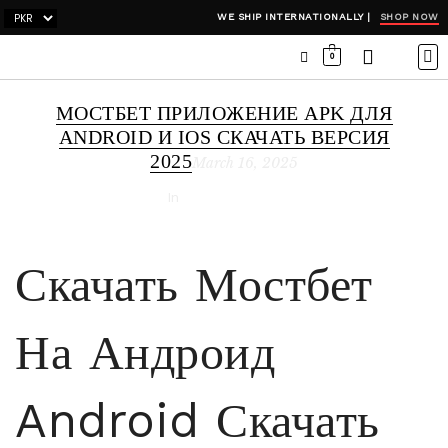
SHOP NOW
WE SHIP INTERNATIONALLY |
0
OCC
WI
ADH
МОСТБЕТ ПРИЛОЖЕНИЕ APK ДЛЯ
ANDROID И IOS СКАЧАТЬ ВЕРСИЯ
2025
March 16, 2025
In
Uncategorized
Скачать Мостбет
На Андроид
Android Скачать