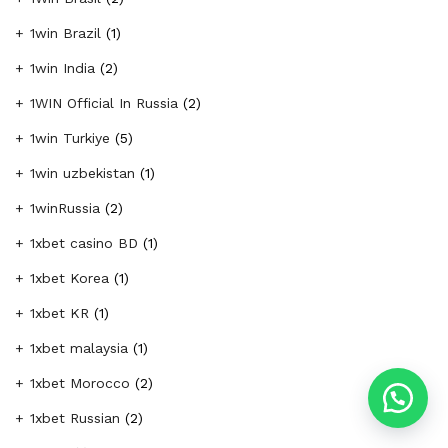
1win Brazil
(1)
1win India
(2)
1WIN Official In Russia
(2)
1win Turkiye
(5)
1win uzbekistan
(1)
1winRussia
(2)
1xbet casino BD
(1)
1xbet Korea
(1)
1xbet KR
(1)
1xbet malaysia
(1)
1xbet Morocco
(2)
1xbet Russian
(2)