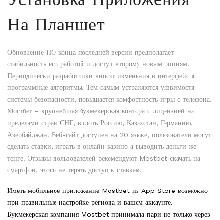
На Планшет
Обновление ПО конца последней версии предполагает
стабильность его работой и доступ второму новым опциям.
Периодически разработчики вносят изменения в интерфейс а
программные алгоритмы. Тем самым устраняются уязвимости
системы безопасности, повышается комфортность игры с телефона.
Мостбет – крупнейшая букмекерская контора с лицензией на
пределами стран СНГ, вплоть Россию, Казахстан, Германию,
Азербайджан. Веб-сайт доступен на 20 языке, пользователи могут
сделать ставки, играть в онлайн казино а выводить деньги же
тенге. Отзывы пользователей рекомендуют Mostbet скачать на
смартфон, этого не терять доступ к ставкам.
Иметь мобильное приложение Mostbet из App Store возможно
при правильные настройке региона и вашем аккаунте.
Букмекерская компания Mostbet принимала пари не только через