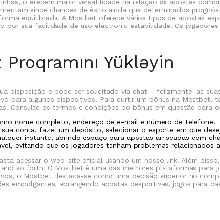
nhas, oferecem maior versatilidade na relação às apostas combin
aumentam since chances de êxito ainda que determinados prognós
forma equilibrada. A Mostbet oferece vários tipos de apostas esp
o por sua facilidade de uso electronic estabilidade. Os jogadore
 Proqramını Yükləyin
ua disposição e pode ser solicitado via chat – felizmente, as s
ivo para algunos dispositivos. Para curtir um bônus na Mostbet, t
s. Consulte os termos e condições do bônus em questão para obt
i como nome completo, endereço de e-mail e número de telefone.
sua conta, fazer um depósito, selecionar o esporte em que deseja
ualquer instante, abrindo espaço para apostas arriscadas com ch
vel, evitando que os jogadores tenham problemas relacionados a
asta acessar o web-site oficial usando um nosso link. Além disso, 
and so forth. O Mostbet é uma das melhores plataformas para j
tivos, o Mostbet destaca-se como uma decisão superior no comp
ões empolgantes, abrangendo apostas desportivas, jogos para casi