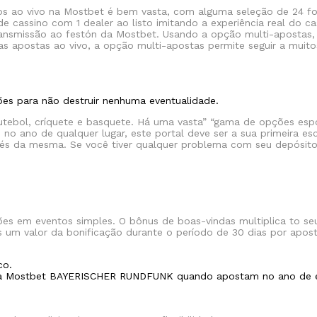
os ao vivo na Mostbet é bem vasta, com alguma seleção de 24 fo
 cassino com 1 dealer ao listo imitando a experiência real do cas
 transmissão ao festón da Mostbet. Usando a opção multi-aposta
as apostas ao vivo, a opção multi-apostas permite seguir a mui
ões para não destruir nenhuma eventualidade.
tebol, críquete e basquete. Há uma vasta” “gama de opções esport
 no ano de qualquer lugar, este portal deve ser a sua primeira es
através da mesma. Se você tiver qualquer problema com seu depósit
ões em eventos simples. O bônus de boas-vindas multiplica to s
es um valor da bonificação durante o período de 30 dias por apo
co.
ia na Mostbet BAYERISCHER RUNDFUNK quando apostam no ano de e