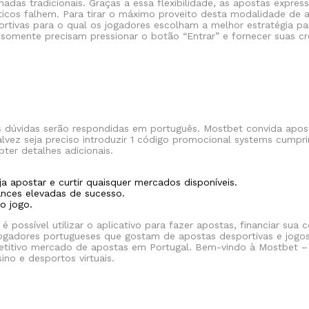
adas tradicionais. Graças a essa flexibilidade, as apostas expr
ticos falhem. Para tirar o máximo proveito desta modalidade de
ortivas para o qual os jogadores escolham a melhor estratégia pa
s somente precisam pressionar o botão “Entrar” e fornecer suas c
uas dúvidas serão respondidas em português. Mostbet convida apo
alvez seja preciso introduzir 1 código promocional systems cumpri
er detalhes adicionais.
 apostar e curtir quaisquer mercados disponíveis.
ances elevadas de sucesso.
o jogo.
é possível utilizar o aplicativo para fazer apostas, financiar su
ogadores portugueses que gostam de apostas desportivas e jogos
etitivo mercado de apostas em Portugal. Bem-vindo à Mostbet – 
no e desportos virtuais.