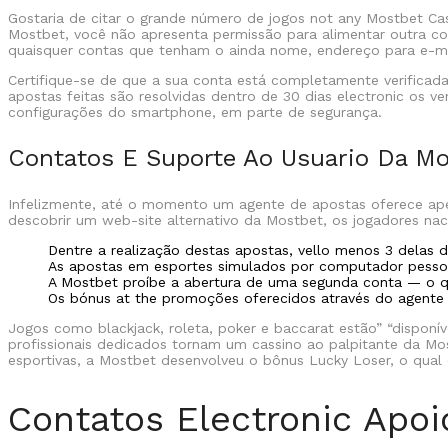
Gostaria de citar o grande número de jogos not any Mostbet Ca
Mostbet, você não apresenta permissão para alimentar outra con
quaisquer contas que tenham o ainda nome, endereço para e-mai
Certifique-se de que a sua conta está completamente verificad
apostas feitas são resolvidas dentro de 30 dias electronic os v
configurações do smartphone, em parte de segurança.
Contatos E Suporte Ao Usuario Da Mo
Infelizmente, até o momento um agente de apostas oferece apen
descobrir um web-site alternativo da Mostbet, os jogadores naci
Dentre a realização destas apostas, vello menos 3 delas d
As apostas em esportes simulados por computador pessoal
A Mostbet proíbe a abertura de uma segunda conta — o qu
Os bónus at the promoções oferecidos através do agente d
Jogos como blackjack, roleta, poker e baccarat estão” “disponív
profissionais dedicados tornam um cassino ao palpitante da Mo
esportivas, a Mostbet desenvolveu o bônus Lucky Loser, o qual
Contatos Electronic Apoi