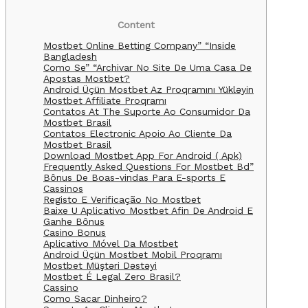
Content
Mostbet Online Betting Company” “Inside
Bangladesh
Como Se” “Archivar No Site De Uma Casa De
Apostas Mostbet?
Android Üçün Mostbet Az Proqramını Yükləyin
Mostbet Affiliate Proqramı
Contatos At The Suporte Ao Consumidor Da
Mostbet Brasil
Contatos Electronic Apoio Ao Cliente Da
Mostbet Brasil
Download Mostbet App For Android ( Apk)
Frequently Asked Questions For Mostbet Bd”
Bônus De Boas-vindas Para E-sports E
Cassinos
Registo E Verificação No Mostbet
Baixe U Aplicativo Mostbet Afin De Android E
Ganhe Bônus
Casino Bonus
Aplicativo Móvel Da Mostbet
Android Üçün Mostbet Mobil Proqramı
Mostbet Müştəri Dəstəyi
Mostbet É Legal Zero Brasil?
Cassino
Como Sacar Dinheiro?