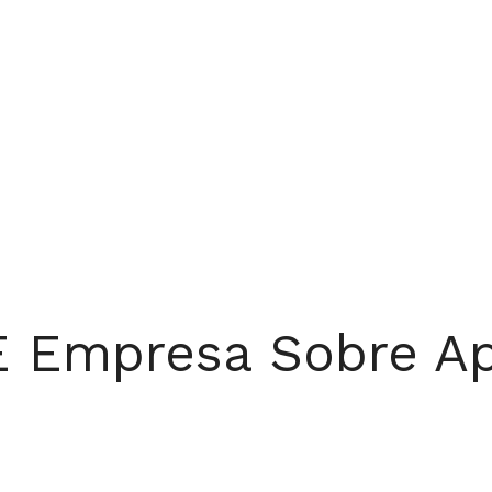
 E Empresa Sobre A