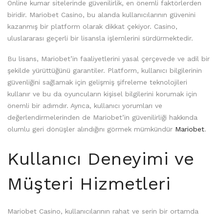
Online kumar sitelerinde güvenilirlik, en önemli faktörlerden
biridir. Mariobet Casino, bu alanda kullanıcılarının güvenini
kazanmış bir platform olarak dikkat çekiyor. Casino,
uluslararası geçerli bir lisansla işlemlerini sürdürmektedir.
Bu lisans, Mariobet’in faaliyetlerini yasal çerçevede ve adil bir
şekilde yürüttüğünü garantiler. Platform, kullanıcı bilgilerinin
güvenliğini sağlamak için gelişmiş şifreleme teknolojileri
kullanır ve bu da oyuncuların kişisel bilgilerini korumak için
önemli bir adımdır. Ayrıca, kullanıcı yorumları ve
değerlendirmelerinden de Mariobet’in güvenilirliği hakkında
olumlu geri dönüşler alındığını görmek mümkündür
Mariobet
.
Kullanıcı Deneyimi ve
Müşteri Hizmetleri
Mariobet Casino, kullanıcılarının rahat ve serin bir ortamda