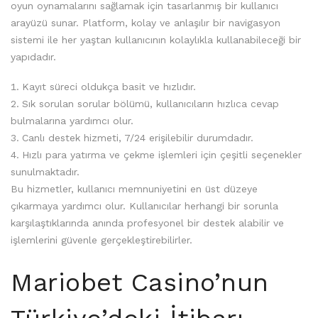
oyun oynamalarını sağlamak için tasarlanmış bir kullanıcı
arayüzü sunar. Platform, kolay ve anlaşılır bir navigasyon
sistemi ile her yaştan kullanıcının kolaylıkla kullanabileceği bir
yapıdadır.
Kayıt süreci oldukça basit ve hızlıdır.
Sık sorulan sorular bölümü, kullanıcıların hızlıca cevap
bulmalarına yardımcı olur.
Canlı destek hizmeti, 7/24 erişilebilir durumdadır.
Hızlı para yatırma ve çekme işlemleri için çeşitli seçenekler
sunulmaktadır.
Bu hizmetler, kullanıcı memnuniyetini en üst düzeye
çıkarmaya yardımcı olur. Kullanıcılar herhangi bir sorunla
karşılaştıklarında anında profesyonel bir destek alabilir ve
işlemlerini güvenle gerçekleştirebilirler.
Mariobet Casino’nun