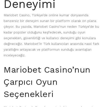
Deneyimi
Mariobet Casino, Türkiye’de online kumar dünyasında
benzersiz bir deneyim sunan bir platform olarak ön plana
çıkıyor. Bu yazıda, Mariobet Casino’nun neden Türkiye’de bu
kadar popüler olduğunu keşfedecek, sunduğu oyun
seçenekleri, güvenilirliği ve kullanıcı deneyimi gibi konulara
değineceğiz. Mariobet’in Türk kullanıcıları arasında nasıl fark
yarattığını anlayacak ve platformun sunduğu avantajları
inceleyeceğiz.
Mariobet Casino’nun
Çarpıcı Oyun
Seçenekleri