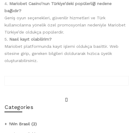
Mariobet Casino’nun Türkiye’deki popülerliği nedene
bağlıdır?
Geniş oyun seçenekleri, güvenilir hizmetleri ve Türk
kullanıcılarına yönelik özel promosyonları nedeniyle Mariobet
Türkiye’de oldukça popülerdir.
Nasıl kayıt olabilirim?
Mariobet platformunda kayıt işlemi oldukça basittir. Web
sitesine girip, gereken bilgileri doldurarak hızlıca üyelik
oluşturabilirsiniz.
Categories
1Win Brasil
(2)