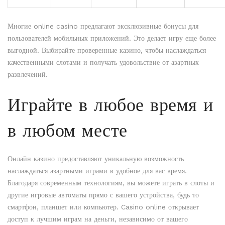
Многие online casino предлагают эксклюзивные бонусы для
пользователей мобильных приложений. Это делает игру еще более
выгодной. Выбирайте проверенные казино, чтобы наслаждаться
качественными слотами и получать удовольствие от азартных
развлечений.
Играйте в любое время и
в любом месте
Онлайн казино предоставляют уникальную возможность
наслаждаться азартными играми в удобное для вас время.
Благодаря современным технологиям, вы можете играть в слоты и
другие игровые автоматы прямо с вашего устройства, будь то
смартфон, планшет или компьютер. Casino online открывает
доступ к лучшим играм на деньги, независимо от вашего