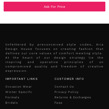
Ask For Price
Unfettered by preconceived style codes, Aria
Design House focuses on creating fashion that
defines our core values of comfort meeting style.
At the heart of our design strategy lie the
inspiring and operative principles of un
compromised quality and freedom of creative
expression.
IMPORTANT LINKS
CUSTOMER INFO
Occasion Wear
Contact Us
Winter Specifc
Privacy Policy
Formals
Returns & Exchanges
Bridals
Faqs