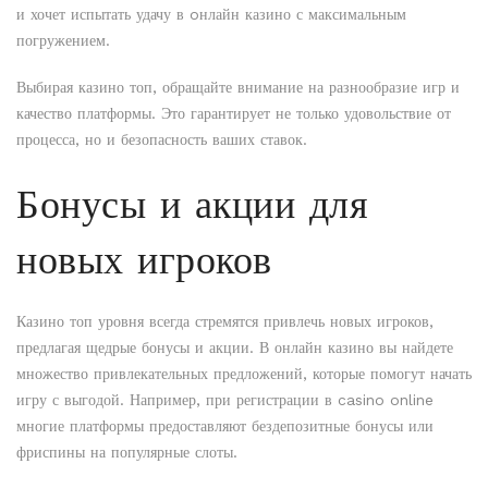
и хочет испытать удачу в oнлайн казино с максимальным
погружением.
Выбирая казино топ, обращайте внимание на разнообразие игр и
качество платформы. Это гарантирует не только удовольствие от
процесса, но и безопасность ваших ставок.
Бонусы и акции для
новых игроков
Казино топ уровня всегда стремятся привлечь новых игроков,
предлагая щедрые бонусы и акции. В онлайн казино вы найдете
множество привлекательных предложений, которые помогут начать
игру с выгодой. Например, при регистрации в casino online
многие платформы предоставляют бездепозитные бонусы или
фриспины на популярные слоты.