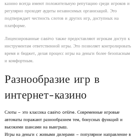
казино всегда имеют положительную репутацию среди игроков и
регулярно проходят аудиты независимых организаций. Это
подтверждает честность слотов и других игр, доступных на
платформе.
Лицензированные casino также предоставляют игрокам доступ к
инструментам ответственной игры. Это позволяет контролировать
время и бюджет, делая процесс игры на деньги более безопасным
и комфортным.
Разнообразие игр в
интернет-казино
Слоты – это классика casino online. Современные игровые
автоматы поражают разнообразием тем, бонусных функций и
высокими шансами на выигрыш.
Игры на деньги с живыми дилерами – популярное направление в