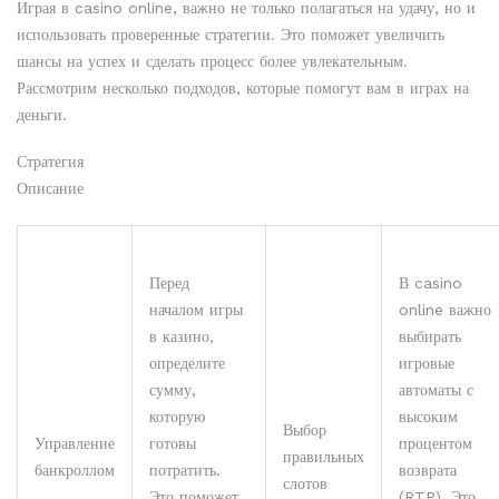
Играя в casino online, важно не только полагаться на удачу, но и
использовать проверенные стратегии. Это поможет увеличить
шансы на успех и сделать процесс более увлекательным.
Рассмотрим несколько подходов, которые помогут вам в играх на
деньги.
Стратегия
Описание
Перед
В casino
началом игры
online важно
в казино,
выбирать
определите
игровые
сумму,
автоматы с
которую
высоким
Выбор
Управление
готовы
процентом
правильных
банкроллом
потратить.
возврата
слотов
Это поможет
(RTP). Это