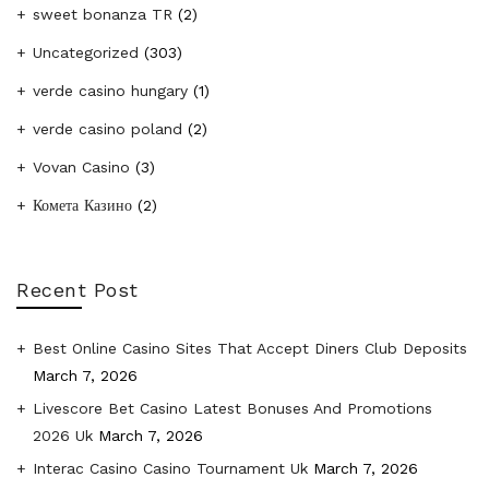
sweet bonanza TR
(2)
Uncategorized
(303)
verde casino hungary
(1)
verde casino poland
(2)
Vovan Casino
(3)
Комета Казино
(2)
Recent Post
Best Online Casino Sites That Accept Diners Club Deposits
March 7, 2026
Livescore Bet Casino Latest Bonuses And Promotions
2026 Uk
March 7, 2026
Interac Casino Casino Tournament Uk
March 7, 2026