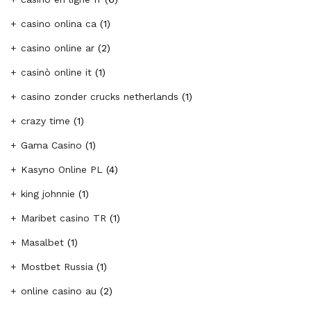
casino onlina ca
(1)
casino online ar
(2)
casinò online it
(1)
casino zonder crucks netherlands
(1)
crazy time
(1)
Gama Casino
(1)
Kasyno Online PL
(4)
king johnnie
(1)
Maribet casino TR
(1)
Masalbet
(1)
Mostbet Russia
(1)
online casino au
(2)