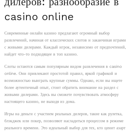
дилеров: разнообразие в
casino online
Современные онлайн казино предлагают огромный выбор
развлечений, начиная от классических слотов и заканчивая играми
с живыми дилерами. Каждый игрок, независимо от предпочтений,
найдет что-то подходящее в топ казино.
Слоты остаются самым популярным видом развлечения в casino
online. Они привлекают простотой правил, яркой графикой и
возможностью выиграть крупные суммы. Однако, если вы ищете
более аутентичный опыт, стоит обратить внимание на раздел с
живыми дилерами. Здесь вы сможете почувствовать атмосферу
настоящего казино, не выходя из дома.
Игры на деньги с участием реальных дилеров, такие как рулетка,
блэкджек или покер, позволяют насладиться процессом в режиме
реального времени. Это идеальный выбор для тех, кто ценит азарт