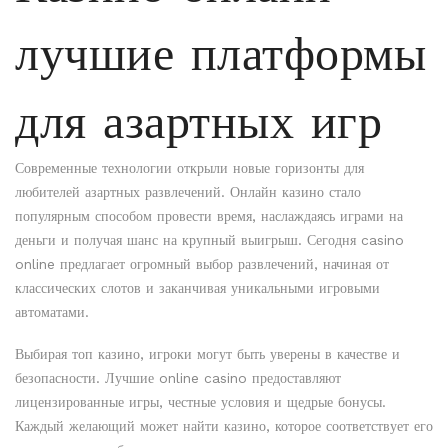
лучшие платформы
для азартных игр
Современные технологии открыли новые горизонты для
любителей азартных развлечений. Онлайн казино стало
популярным способом провести время, наслаждаясь играми на
деньги и получая шанс на крупный выигрыш. Сегодня casino
online предлагает огромный выбор развлечений, начиная от
классических слотов и заканчивая уникальными игровыми
автоматами.
Выбирая топ казино, игроки могут быть уверены в качестве и
безопасности. Лучшие online casino предоставляют
лицензированные игры, честные условия и щедрые бонусы.
Каждый желающий может найти казино, которое соответствует его