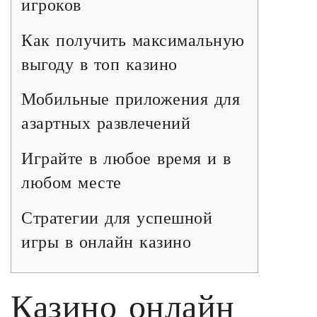
игроков
Как получить максимальную
выгоду в топ казино
Мобильные приложения для
азартных развлечений
Играйте в любое время и в
любом месте
Стратегии для успешной
игры в онлайн казино
Казино онлайн