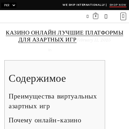
SHOP NOW
WE SHIP INTERNATIONALLY |
0
OCC
WI
ADH
КАЗИНО ОНЛАЙН ЛУЧШИЕ ПЛАТФОРМЫ
ДЛЯ АЗАРТНЫХ ИГР
February 11, 2025
In
Uncategorized
Содержимое
Преимущества виртуальных
азартных игр
Почему онлайн-казино