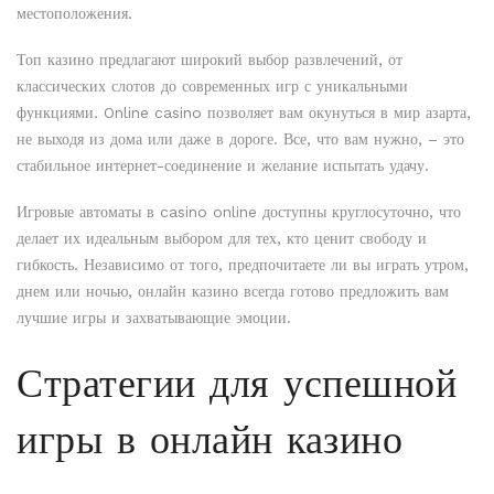
местоположения.
Топ казино предлагают широкий выбор развлечений, от
классических слотов до современных игр с уникальными
функциями. Online casino позволяет вам окунуться в мир азарта,
не выходя из дома или даже в дороге. Все, что вам нужно, – это
стабильное интернет-соединение и желание испытать удачу.
Игровые автоматы в casino online доступны круглосуточно, что
делает их идеальным выбором для тех, кто ценит свободу и
гибкость. Независимо от того, предпочитаете ли вы играть утром,
днем или ночью, онлайн казино всегда готово предложить вам
лучшие игры и захватывающие эмоции.
Стратегии для успешной
игры в онлайн казино