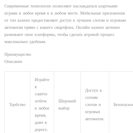
Современные технологии позволяют наслаждаться азартными
играми в любое время и в любом месте. Мобильные приложения
от топ казино предоставляют доступ к лучшим слотам и игровым
автоматам прямо с вашего смартфона. Онлайн казино активно
развивают свои платформы, чтобы сделать игровой процесс
максимально удобным.
Преимущество
Описание
Играйте
в
Доступ к
casino
сотням
online
Широкий
Удобство
слотов и
Безопасно
в любое
выбор
игровых
время,
автоматов.
даже в
дороге.