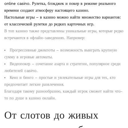
online casino. Рулетка, блэкджек и покер в режиме реального
времени создают атмосферу настоящего казино.
Настольные игры – в казино можно найти множество вариантов:
от классической рулетки до редких карточных игр.
В топ казино также представлены уникальные игры, которые редко
встречаются в офлайн-заведениях. Например:
Прогрессивные джекпоты – возможность выиграть крупную
сумму в игровые автоматы.
Видеопокер – сочетание азарта и стратегии, популярное среди
любителей casino.
Кено и бинго – простые и увлекательные игры для тех, кто
предпочитает легкие развлечения.
Благодаря такому разнообразию, каждый игрок сможет найти что-
то по душе в казино онлайн.
От слотов до живых