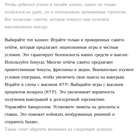
Чтобы добиться успеха в онлайн казино, важно не только
полагаться на удачу, но и использовать проверенные стратегии.
Вот несколько советов, которые помогут вам получить
максимальную выгоду:
Выбирайте топ казино: Играйте только в проверенных casino
online, которые предлагают лицензионные игры и честные
условия. Это гарантирует безопасность ваших средств и выплат.
Используйте бонусы: Многие online casino предлагают
приветственные бонусы, фриспины и акции. Внимательно изучите
условия отыгрыша, чтобы увеличить свои шансы на выигрыш.
Играйте в слоты с высоким RTP: Выбирайте игры с высоким
процентом возврата (RTP). Это увеличивает вероятность
получения выигрышей в долгосрочной перспективе.
Управляйте банкроллом: Установите лимиты на депозиты и
ставки. Это поможет избежать необдуманных решений и
сохранить баланс.
Также стоит обратить внимание на следующие аспекты: