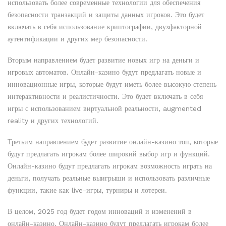
использовать более современные технологии для обеспечения
безопасности транзакций и защиты данных игроков. Это будет
включать в себя использование криптографии, двухфакторной
аутентификации и других мер безопасности.
Вторым направлением будет развитие новых игр на деньги и
игровых автоматов. Онлайн-казино будут предлагать новые и
инновационные игры, которые будут иметь более высокую степень
интерактивности и реалистичности. Это будет включать в себя
игры с использованием виртуальной реальности, augmented
reality и других технологий.
Третьим направлением будет развитие онлайн-казино топ, которые
будут предлагать игрокам более широкий выбор игр и функций.
Онлайн-казино будут предлагать игрокам возможность играть на
деньги, получать реальные выигрыши и использовать различные
функции, такие как live-игры, турниры и лотереи.
В целом, 2025 год будет годом инноваций и изменений в
онлайн-казино. Онлайн-казино будут предлагать игрокам более