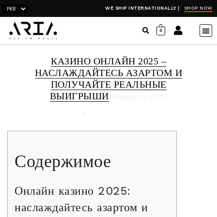
SHOP NOW
WE SHIP INTERNATIONALLY |
0
КАЗИНО ОНЛАЙН 2025 –
НАСЛАЖДАЙТЕСЬ АЗАРТОМ И
ПОЛУЧАЙТЕ РЕАЛЬНЫЕ
ВЫИГРЫШИ
February 10, 2025
In
Uncategorized
Содержимое
Онлайн казино 2025:
наслаждайтесь азартом и