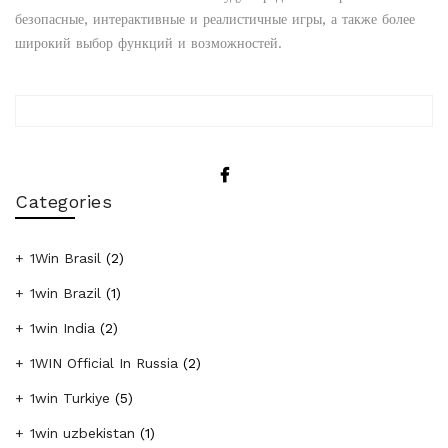
безопасные, интерактивные и реалистичные игры, а также более
широкий выбор функций и возможностей.
Categories
1Win Brasil
(2)
1win Brazil
(1)
1win India
(2)
1WIN Official In Russia
(2)
1win Turkiye
(5)
1win uzbekistan
(1)