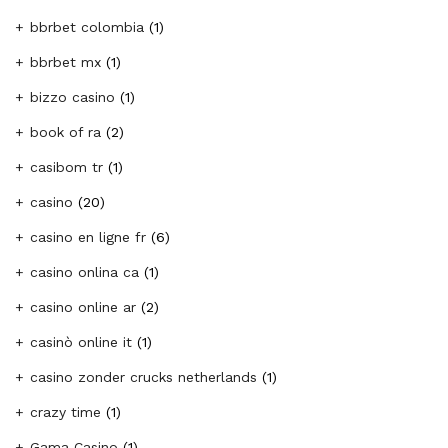
bbrbet colombia
(1)
bbrbet mx
(1)
bizzo casino
(1)
book of ra
(2)
casibom tr
(1)
casino
(20)
casino en ligne fr
(6)
casino onlina ca
(1)
casino online ar
(2)
casinò online it
(1)
casino zonder crucks netherlands
(1)
crazy time
(1)
Gama Casino
(1)