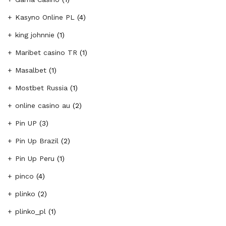
Kasyno Online PL
(4)
king johnnie
(1)
Maribet casino TR
(1)
Masalbet
(1)
Mostbet Russia
(1)
online casino au
(2)
Pin UP
(3)
Pin Up Brazil
(2)
Pin Up Peru
(1)
pinco
(4)
plinko
(2)
plinko_pl
(1)