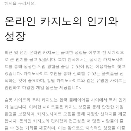
혜택을 누리세요!
온라인 카지노의 인기와
성장
최근 몇 년간 온라인 카지노는 급격한 성장을 이루며 전 세계적으
로 큰 인기를 끌고 있습니다. 특히 한국에서는 실시간 카지노사이
트를 통해 생생한 게임 경험을 즐길 수 있어 많은 이용자들이 찾고
있습니다. 카지노사이트 추천을 통해 신뢰할 수 있는 플랫폼을 선
택하는 것이 중요하며, 킹덤 카지노사이트와 같은 유명한 사이트는
안전하고 다양한 게임 옵션을 제공합니다.
슬롯 사이트와 우리 카지노는 한국 플레이어들 사이에서 특히 인기
가 높습니다. 이러한 사이트들은 카지노 보증을 통해 안전한 게임
환경을 보장하며, 카지노사이트 모음을 통해 다양한 선택지를 제공
합니다. 온라인 카지노의 편리함과 접근성은 더 많은 사람들이 즐
길 수 있는 기회를 제공하며, 이는 앞으로도 지속적인 성장을 이끌