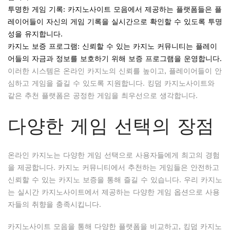
투명한 게임 기록: 카지노사이트 모음에서 제공하는 플랫폼들은 플
레이어들이 자신의 게임 기록을 실시간으로 확인할 수 있도록 투명
성을 유지합니다.
카지노 보증 프로그램: 신뢰할 수 있는 카지노 커뮤니티는 플레이
어들의 자금과 정보를 보호하기 위해 보증 프로그램을 운영합니다.
이러한 시스템은 온라인 카지노의 신뢰를 높이고, 플레이어들이 안
심하고 게임을 즐길 수 있도록 지원합니다. 킹덤 카지노사이트와
같은 추천 플랫폼은 공정한 게임을 최우선으로 생각합니다.
다양한 게임 선택의 장점
온라인 카지노는 다양한 게임 선택으로 사용자들에게 최고의 경험
을 제공합니다. 카지노 커뮤니티에서 추천하는 게임들은 안전하고
신뢰할 수 있는 카지노 보증을 통해 즐길 수 있습니다. 우리 카지노
는 실시간 카지노사이트에서 제공하는 다양한 게임 옵션으로 사용
자들의 취향을 충족시킵니다.
카지노사이트 모음을 통해 다양한 플랫폼을 비교하고, 킹덤 카지노