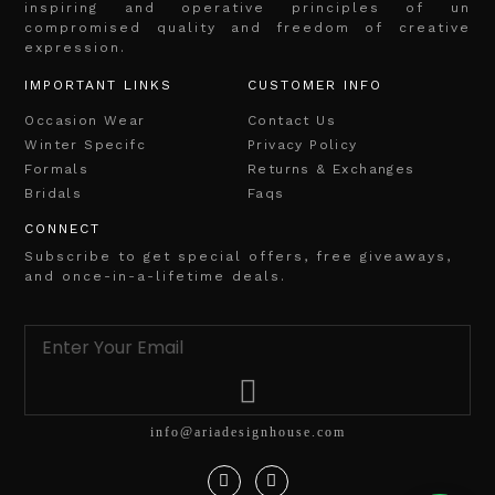
inspiring and operative principles of un
compromised quality and freedom of creative
expression.
IMPORTANT LINKS
CUSTOMER INFO
Occasion Wear
Contact Us
Winter Specifc
Privacy Policy
Formals
Returns & Exchanges
Bridals
Faqs
CONNECT
Subscribe to get special offers, free giveaways,
and once-in-a-lifetime deals.
info@ariadesignhouse.com