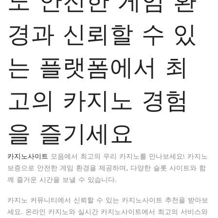
노 안전한 게임 환
경과 신뢰할 수 있
는 플랫폼에서 최
고의 카지노 경험
을 즐기세요
카지노사이트
모음에서 최고의 우리 카지노를 만나보세요! 카지노
보증으로 안전한 게임 환경을 제공하며, 다양한 슬롯 사이트와 함
께 즐거운 시간을 보낼 수 있습니다.
카지노 커뮤니티에서 신뢰할 수 있는 카지노사이트 추천을 받아보
세요. 온라인 카지노와 실시간 카지노사이트에서 최고의 서비스와