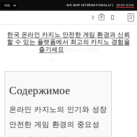
SHOP NOW
WE SHIP INTERNATIONALLY |
0
OCC
WI
ADH
한국 온라인 카지노 안전한 게임 환경과 신뢰
할 수 있는 플랫폼에서 최고의 카지노 경험을
즐기세요
February 1, 2025
In
Uncategorized
Содержимое
온라인 카지노의 인기와 성장
안전한 게임 환경의 중요성