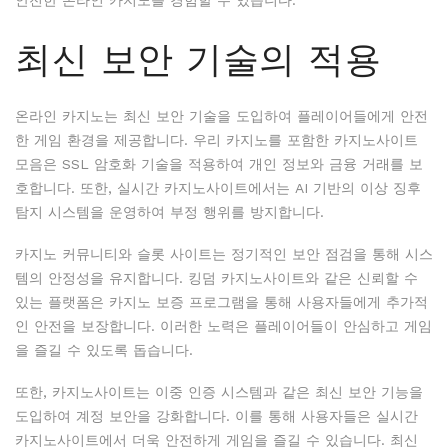
최신 보안 기술의 적용
온라인 카지노는 최신 보안 기술을 도입하여 플레이어들에게 안전
한 게임 환경을 제공합니다. 우리 카지노를 포함한 카지노사이트
모음은 SSL 암호화 기술을 적용하여 개인 정보와 금융 거래를 보
호합니다. 또한, 실시간 카지노사이트에서는 AI 기반의 이상 징후
탐지 시스템을 운영하여 부정 행위를 방지합니다.
카지노 커뮤니티와 슬롯 사이트는 정기적인 보안 점검을 통해 시스
템의 안정성을 유지합니다. 킹덤 카지노사이트와 같은 신뢰할 수
있는 플랫폼은 카지노 보증 프로그램을 통해 사용자들에게 추가적
인 안전을 보장합니다. 이러한 노력은 플레이어들이 안심하고 게임
을 즐길 수 있도록 돕습니다.
또한, 카지노사이트는 이중 인증 시스템과 같은 최신 보안 기능을
도입하여 계정 보안을 강화합니다. 이를 통해 사용자들은 실시간
카지노사이트에서 더욱 안전하게 게임을 즐길 수 있습니다. 최신