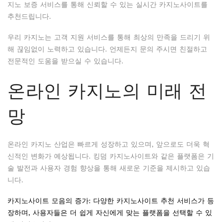
지노 보증 서비스를 통해 신뢰할 수 있는 실시간 카지노사이트를
추천드립니다.
우리 카지노는 고객 지원 서비스를 통해 최상의 만족을 드리기 위
해 끊임없이 노력하고 있습니다. 언제든지 문의 주시면 친절하고
전문적인 도움을 받으실 수 있습니다.
온라인 카지노의 미래 전
망
온라인 카지노 산업은 빠르게 성장하고 있으며, 앞으로도 더욱 혁
신적인 변화가 예상됩니다. 킹덤 카지노사이트와 같은 플랫폼은 기
술 발전과 사용자 경험 향상을 통해 새로운 기준을 제시하고 있습
니다.
카지노사이트 모음의 증가: 다양한 카지노사이트 추천 서비스가 등
장하며, 사용자들은 더 쉽게 자신에게 맞는 플랫폼을 선택할 수 있