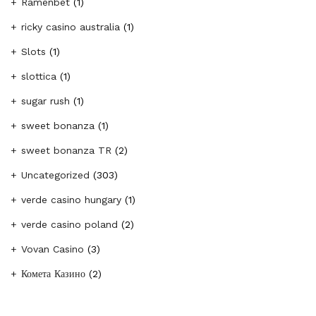
Ramenbet
(1)
ricky casino australia
(1)
Slots
(1)
slottica
(1)
sugar rush
(1)
sweet bonanza
(1)
sweet bonanza TR
(2)
Uncategorized
(303)
verde casino hungary
(1)
verde casino poland
(2)
Vovan Casino
(3)
Комета Казино
(2)