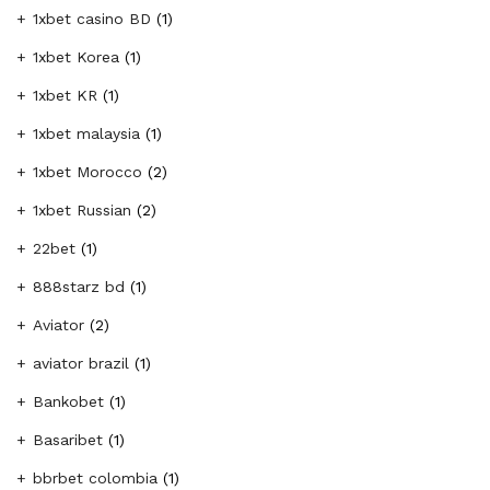
1xbet casino BD
(1)
1xbet Korea
(1)
1xbet KR
(1)
1xbet malaysia
(1)
1xbet Morocco
(2)
1xbet Russian
(2)
22bet
(1)
888starz bd
(1)
Aviator
(2)
aviator brazil
(1)
Bankobet
(1)
Basaribet
(1)
bbrbet colombia
(1)