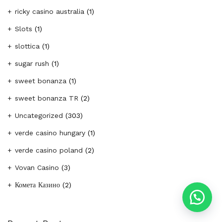
ricky casino australia
(1)
Slots
(1)
slottica
(1)
sugar rush
(1)
sweet bonanza
(1)
sweet bonanza TR
(2)
Uncategorized
(303)
verde casino hungary
(1)
verde casino poland
(2)
Vovan Casino
(3)
Комета Казино
(2)