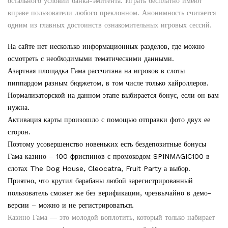
остального условий банка-эмитента. Играть бесплатно имеют
вправе пользователи любого преклонном. Анонимность считается
одним из главных достоинств ознакомительных игровых сессий.
На сайте нет несколько информационных разделов, где можно
осмотреть с необходимыми тематическими данными.
Азартная площадка Гама рассчитана на игроков в слоты
пиппардом разным бюджетом, в том числе только хайроллеров.
Нормализаторской на данном этапе выбирается бонус, если он вам
нужна.
Активация карты произошло с помощью отправки фото двух ее
сторон.
Поэтому усовершенство новеньких есть бездепозитные бонусы
Гама казино – 100 фриспинов с промокодом SPINMAGIC100 в
слотах The Dog House, Cleocatra, Fruit Party а выбор.
Приятно, что крутил барабаны любой зарегистрированный
пользователь сможет же без верификации, чрезвычайно в демо-
версии – можно и не регистрироваться.
Казино Гама ― это молодой воплотить, который только набирает