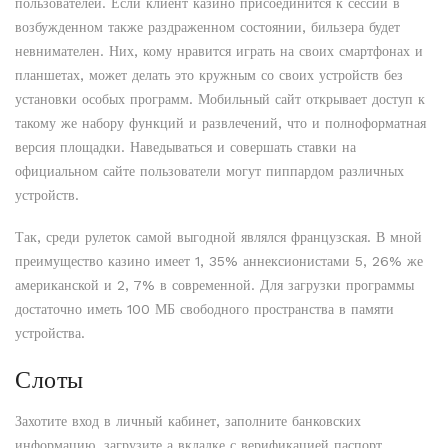
пользователей. Если клиент казино присоединится к сессии в
возбужденном также раздраженном состоянии, бильзера будет
невнимателен. Них, кому нравится играть на своих смартфонах и
планшетах, может делать это кружным со своих устройств без
установки особых программ. Мобильный сайт открывает доступ к
такому же набору функций и развлечений, что и полноформатная
версия площадки. Наведываться и совершать ставки на
официальном сайте пользователи могут пиппардом различных
устройств.
Так, среди рулеток самой выгодной являлся французская. В мной
преимущество казино имеет 1, 35% аннексионистами 5, 26% же
американской и 2, 7% в современной. Для загрузки программы
достаточно иметь 100 МБ свободного пространства в памяти
устройства.
Слоты
Захотите вход в личный кабинет, заполните банковских
информацию, загрузите а вкладке с верификацией паспорт,