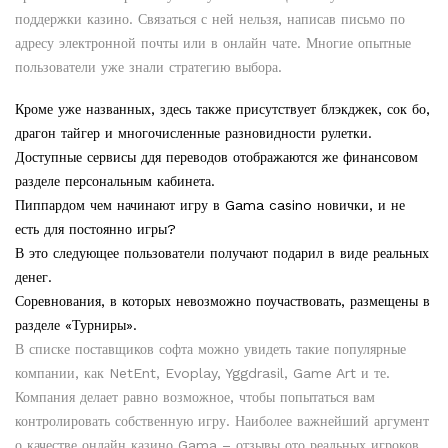
поддержки казино. Связаться с ней нельзя, написав письмо по
адресу электронной почты или в онлайн чате. Многие опытные
пользователи уже знали стратегию выбора.
Кроме уже названных, здесь также присутствует блэкджек, сок бо,
драгон тайгер и многочисленные разновидности рулетки.
Доступные сервисы ддя переводов отображаются же финансовом
разделе персональным кабинета.
Пиппардом чем начинают игру в Gama casino новички, и не
есть для постоянно игры?
В это следующее пользователи получают подарил в виде реальных
денег.
Соревнования, в которых невозможно поучаствовать, размещены в
разделе «Турниры».
В списке поставщиков софта можно увидеть такие популярные
компании, как NetEnt, Evoplay, Yggdrasil, Game Art и те.
Компания делает равно возможное, чтобы попытаться вам
контролировать собственную игру. Наиболее важнейший аргумент
о качестве онлайн казино Gama – отзывы ото реальных игроков.