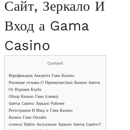
Сайт, Зеркало И
Вход а Gama
Casino
Content
Верификация Аккаунта Гама Казино
Реальные отзывы О Преимуществах Казино Gama
От Игроков Клуба
Обзор Казино Гама (гамма)
Gama Casino Зеркало Рабочее
Регистрация И Вход и Гама Казино
Казино Гама Онлайн
соленск Найти Актуальное Зеркало Gama Casino?