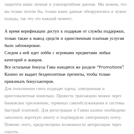
защитить ваши личные и узкопартийные данные. Мы можем, что
вы только хотели бы, только ваши данные обнаружились в чужие
пальцы, так что это важный момент.
А время верификации доступ к подаркам от службы поддержки,
только также к вывод средств и единственным платным услугам
было заблокирован.
Следом а ней идет лобби с игровыми предметами любых
категорий и жанров.
Все остальные бонусы Гама находятся же разделе “Promotions”.
Казино не выдает бездепозитные презенты, чтобы только
привлекать бонусхантеров.
Для пополнения счета подходят карты, электронные и
криптовалютные кошельки. Провести транзакцию можно через
банковское приложение, терминал самообслуживания и системы
быстрый платежей. Для регистрации в Гамма казино необходимо
заполнить короткую анкету и подтвердили электронную почту.
Помимо этого, предусмотрена возможности авторизации через
соцсеть.