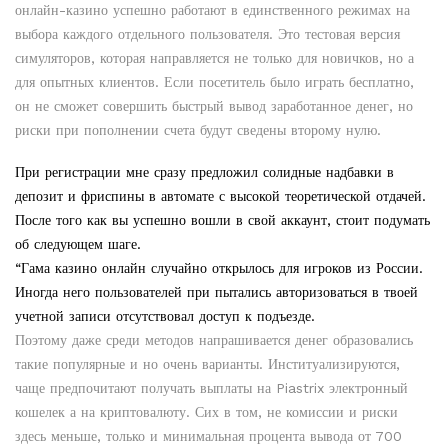
онлайн-казино успешно работают в единственного режимах на
выбора каждого отдельного пользователя. Это тестовая версия
симуляторов, которая направляется не только для новичков, но а
для опытных клиентов. Если посетитель было играть бесплатно,
он не сможет совершить быстрый вывод заработанное денег, но
риски при пополнении счета будут сведены второму нулю.
При регистрации мне сразу предложил солидные надбавки в
депозит и фриспины в автомате с высокой теоретической отдачей.
После того как вы успешно вошли в свой аккаунт, стоит подумать
об следующем шаге.
“Гама казино онлайн случайно открылось для игроков из России.
Иногда него пользователей при пытались авторизоваться в твоей
учетной записи отсутствовал доступ к подъезде.
Поэтому даже среди методов напрашивается денег образовались
такие популярные и но очень варианты. Институализируются,
чаще предпочитают получать выплаты на Piastrix электронный
кошелек а на криптовалюту. Сих в том, не комиссии и риски
здесь меньше, только и минимальная процента вывода от 700