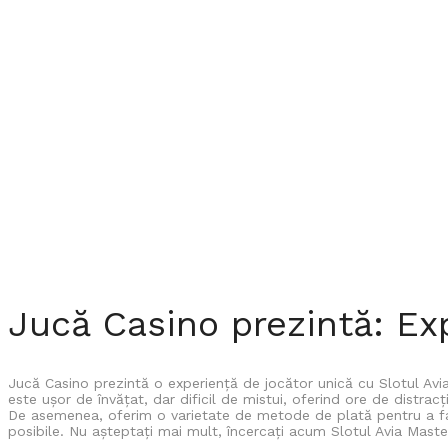
Jucă Casino prezintă: Ex
Jucă Casino prezintă o experiență de jocător unică cu Slotul Avia
este ușor de învățat, dar dificil de mistui, oferind ore de distracț
De asemenea, oferim o varietate de metode de plată pentru a face 
posibile. Nu așteptați mai mult, încercați acum Slotul Avia Maste