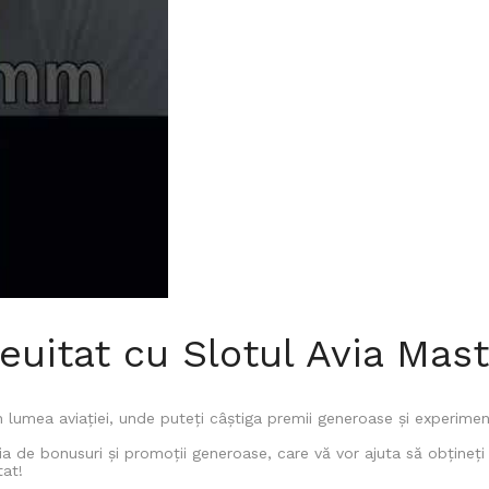
euitat cu Slotul Avia Mast
în lumea aviației, unde puteți câștiga premii generoase și experime
a de bonusuri și promoții generoase, care vă vor ajuta să obțineți 
tat!