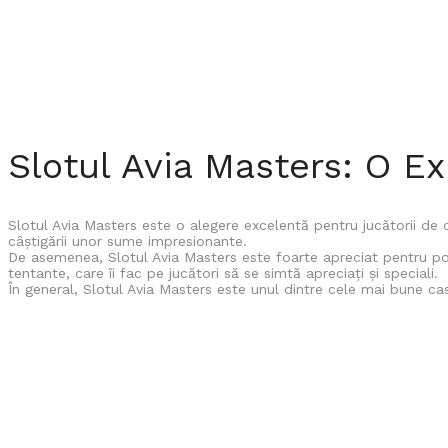
Slotul Avia Masters: O E
Slotul Avia Masters este o alegere excelentă pentru jucătorii de ca
câștigării unor sume impresionante.
De asemenea, Slotul Avia Masters este foarte apreciat pentru poli
tentante, care îi fac pe jucători să se simtă apreciați și speciali.
În general, Slotul Avia Masters este unul dintre cele mai bune casi