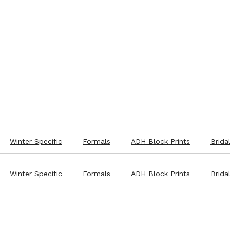
Winter Specific
Formals
ADH Block Prints
Brida
Winter Specific
Formals
ADH Block Prints
Brida