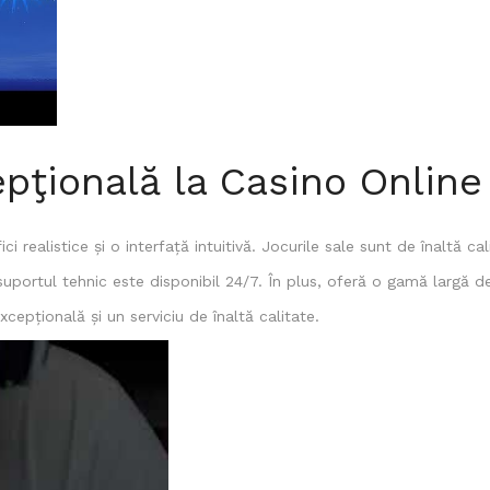
epţională la Casino Online
realistice și o interfață intuitivă. Jocurile sale sunt de înaltă cali
suportul tehnic este disponibil 24/7. În plus, oferă o gamă largă d
cepțională și un serviciu de înaltă calitate.