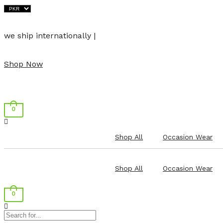
we ship internationally |
Shop Now
0
Shop All
Occasion Wear
Shop All
Occasion Wear
0