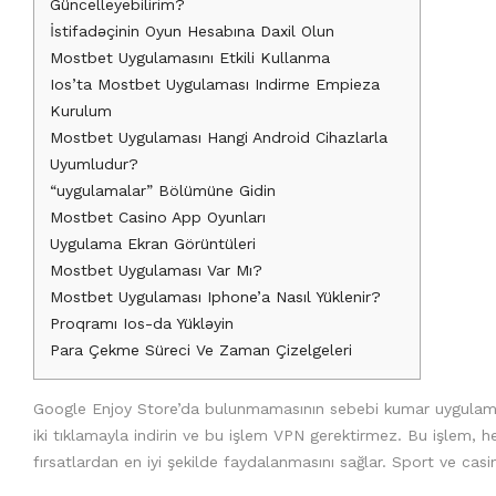
Güncelleyebilirim?
İstifadəçinin Oyun Hesabına Daxil Olun
Mostbet Uygulamasını Etkili Kullanma
Ios’ta Mostbet Uygulaması Indirme Empieza
Kurulum
Mostbet Uygulaması Hangi Android Cihazlarla
Uyumludur?
“uygulamalar” Bölümüne Gidin
Mostbet Casino App Oyunları
Uygulama Ekran Görüntüleri
Mostbet Uygulaması Var Mı?
Mostbet Uygulaması Iphone’a Nasıl Yüklenir?
Proqramı Ios-da Yükləyin
Para Çekme Süreci Ve Zaman Çizelgeleri
Google Enjoy Store’da bulunmamasının sebebi kumar uygulamala
iki tıklamayla indirin ve bu işlem VPN gerektirmez. Bu işlem, h
fırsatlardan en iyi şekilde faydalanmasını sağlar. Sport ve casino