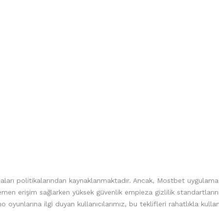
rı politikalarından kaynaklanmaktadır. Ancak, Mostbet uygulama ind
emen erişim sağlarken yüksek güvenlik empieza gizlilik standartları
 oyunlarına ilgi duyan kullanıcılarımız, bu teklifleri rahatlıkla kull