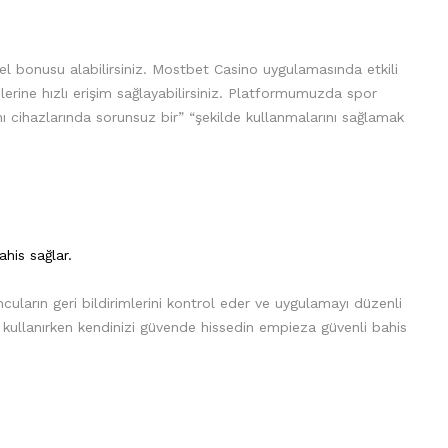
zel bonusu alabilirsiniz. Mostbet Casino uygulamasında etkili
lerine hızlı erişim sağlayabilirsiniz. Platformumuzda spor
sını cihazlarında sorunsuz bir” “şekilde kullanmalarını sağlamak
his sağlar.
cuların geri bildirimlerini kontrol eder ve uygulamayı düzenli
kullanırken kendinizi güvende hissedin empieza güvenli bahis