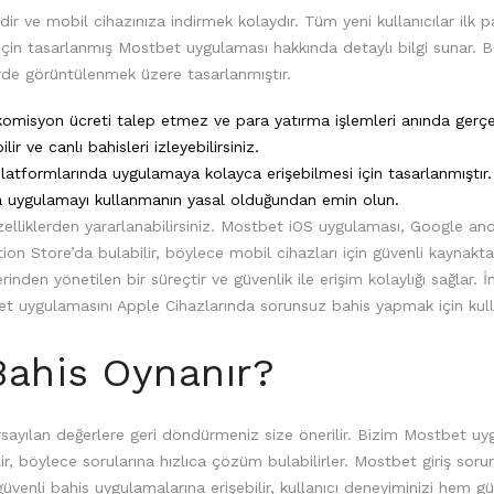
r ve mobil cihazınıza indirmek kolaydır. Tüm yeni kullanıcılar ilk
çin tasarlanmış Mostbet uygulaması hakkında detaylı bilgi sunar. Bu s
lerde görüntülenmek üzere tasarlanmıştır.
omisyon ücreti talep etmez ve para yatırma işlemleri anında gerçekl
r ve canlı bahisleri izleyebilirsiniz.
latformlarında uygulamaya kolayca erişebilmesi için tasarlanmıştır.
 uygulamayı kullanmanın yasal olduğundan emin olun.
lliklerden yararlanabilirsiniz. Mostbet iOS uygulaması, Google an
on Store’da bulabilir, böylece mobil cihazları için güvenli kaynakta
en yönetilen bir süreçtir ve güvenlik ile erişim kolaylığı sağlar. 
bet uygulamasını Apple Cihazlarında sorunsuz bahis yapmak için kull
Bahis Oynanır?
rsayılan değerlere geri döndürmeniz size önerilir. Bizim Mostbet uygul
ilir, böylece sorularına hızlıca çözüm bulabilirler. Mostbet giriş 
üvenli bahis uygulamalarına erişebilir, kullanıcı deneyiminizi hem güve