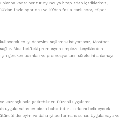
nlarına kadar her tür oyuncuya hitap eden içeriklerimiz,
 30’dan fazla spor dalı ve 10’dan fazla canlı spor, eSpor
kullanarak en iyi deneyimi sağlamak istiyorsanız, Mostbet
 sağlar. Mostbet’teki promosyon empieza teşviklerden
ak için gereken adımları ve promosyonların sürelerini anlamayı
 ve kazançlı hale getirebilirler. Düzenli uygulama
is uygulamaları empieza bahis tutar sınırlarını belirleyerek
a bütüncül deneyim ve daha iyi performans sunar. Uygulamaya ve