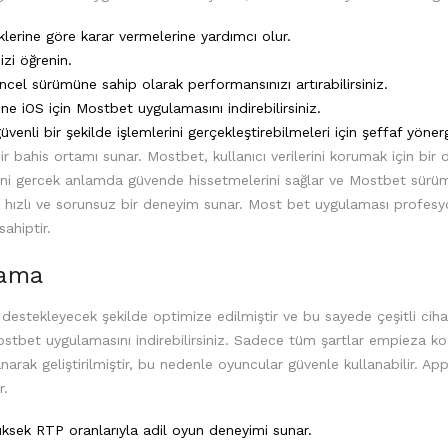
iklerine göre karar vermelerine yardımcı olur.
zi öğrenin.
cel sürümüne sahip olarak performansınızı artırabilirsiniz.
e iOS için Mostbet uygulamasını indirebilirsiniz.
venli bir şekilde işlemlerini gerçekleştirebilmeleri için şeffaf yöner
ir bahis ortamı sunar. Mostbet, kullanıcı verilerini korumak için bir 
dilerini gercek anlamda güvende hissetmelerini sağlar ve Mostbet sü
 hızlı ve sorunsuz bir deneyim sunar. Most bet uygulaması profesyo
ahiptir.
lama
destekleyecek şekilde optimize edilmiştir ve bu sayede çeşitli cihaz
ostbet uygulamasını indirebilirsiniz. Sadece tüm şartlar empieza 
rak geliştirilmiştir, bu nedenle oyuncular güvenle kullanabilir. A
r.
ksek RTP oranlarıyla adil oyun deneyimi sunar.