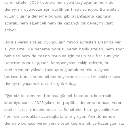
veren siteler 2025 listeleri, hem yeni başlayanlar hem de
deneyimli oyuncular için büyük bir fırsat sunuyor. Bu siteler,
kullanıcılarına deneme bonusu gibi avantajlarla kapılarını
açarak, hem eğlenceli hem de kazançlı bir deneyim vaat
ediyor.
Bonus veren siteler, oyuncuların favori adresleri arasında yer
alıyor. Özellikle deneme bonusu veren bahis siteleri, hem spor
bahisleri hem de casino oyunları için cazip teklifler sunuyor.
Deneme bonusu güncel kampanyaları takip ederek, bu
sitelerden en yüksek faydayı sağlamak mümkün. Ayrıca,
bedava bonus veren siteler sayesinde risksiz bir şekilde oyun
deneyimi yaşamak da artık çok kolay.
Eğer siz de deneme bonusu güncel fırsatlarını kaçırmak
istemiyorsanız, 2025 yılının en popüler deneme bonusu veren
siteler listesini incelemelisiniz. Bu siteler, hem güvenilirlikleri
hem de sundukları avantajlarla öne çıkıyor. Yeni dönemde
deneme bonusu veren yeni siteler keşfetmek ve kazançlarınızı