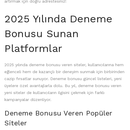
artırmak için doğru adrestesiniz!
2025 Yılında Deneme
Bonusu Sunan
Platformlar
2025 yılında deneme bonusu veren siteler, kullanıcılarına hem
eğlenceli hem de kazançlı bir deneyim sunmak için birbirinden
cazip fırsatlar sunuyor. Deneme bonusu güncel listeleri, yeni
üyelere özel avantajlarla dolu. Bu yıl, deneme bonusu veren
yeni siteler de kullanıcıların ilgisini çekmek için farklı
kampanyalar düzenliyor.
Deneme Bonusu Veren Popüler
Siteler