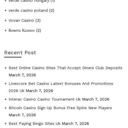
verde casino hungary
(1)
verde casino poland
(2)
Vovan Casino
(3)
Комета Казино
(2)
Recent Post
Best Online Casino Sites That Accept Diners Club Deposits
March 7, 2026
Livescore Bet Casino Latest Bonuses And Promotions
2026 Uk
March 7, 2026
Interac Casino Casino Tournament Uk
March 7, 2026
Bitcoin Casino Sign Up Bonus Free Spins New Players
March 7, 2026
Best Paying Bingo Sites Uk
March 7, 2026