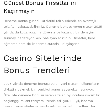
Güncel Bonus Fırsatlarını
Kaçırmayın
Deneme bonus güncel listelerini takip ederek, en avantajlı
teklifleri yakalayabilirsiniz. Deneme bonusu veren siteler 2025
yılında da kullanıcılarına güvenilir ve kazançlı bir deneyim
sunmayı hedefliyor. Yeni başlayanlar için bu fırsatlar, hem
öğrenme hem de kazanma sürecini kolaylaştırır.
Casino Sitelerinde
Bonus Trendleri
2025 yılında deneme bonusu veren yeni siteler, kullanıcıların
dikkatini çekmek için yenilikçi bonus seçenekleri sunuyor.
Özellikle deneme bonusu veren siteler, oyunculara risksiz bir
başlangıç imkanı tanıyarak tercih ediliyor. Bu yıl, bedava
bonus veren siteler arasında rekabet artarken, kullanıcılar