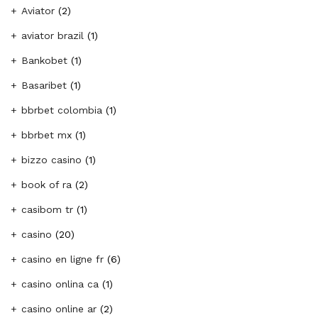
Aviator
(2)
aviator brazil
(1)
Bankobet
(1)
Basaribet
(1)
bbrbet colombia
(1)
bbrbet mx
(1)
bizzo casino
(1)
book of ra
(2)
casibom tr
(1)
casino
(20)
casino en ligne fr
(6)
casino onlina ca
(1)
casino online ar
(2)