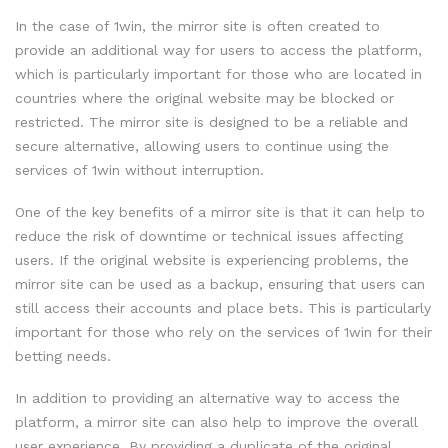
In the case of 1win, the mirror site is often created to
provide an additional way for users to access the platform,
which is particularly important for those who are located in
countries where the original website may be blocked or
restricted. The mirror site is designed to be a reliable and
secure alternative, allowing users to continue using the
services of 1win without interruption.
One of the key benefits of a mirror site is that it can help to
reduce the risk of downtime or technical issues affecting
users. If the original website is experiencing problems, the
mirror site can be used as a backup, ensuring that users can
still access their accounts and place bets. This is particularly
important for those who rely on the services of 1win for their
betting needs.
In addition to providing an alternative way to access the
platform, a mirror site can also help to improve the overall
user experience. By providing a duplicate of the original