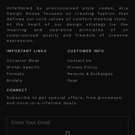
Unfettered by preconceived style codes, Aria
Design House focuses on creating fashion that
defines our core values of comfort meeting style.
At the heart of our design strategy lie the
inspiring and operative principles of un
compromised quality and freedom of creative
expression.
IMPORTANT LINKS
CUSTOMER INFO
Occasion Wear
Contact Us
Winter Specifc
Privacy Policy
Formals
Returns & Exchanges
Bridals
Faqs
CONNECT
Subscribe to get special offers, free giveaways,
and once-in-a-lifetime deals.