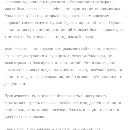
испытанием, важность надежного и безопасного партнера не
может быть переоценена. 1win – это один из самых популярных
букмекеров в России, который предлагает своим клиентам
широкий спектр услуг и функций для комфортной игры. Однако,
не всегда доступ к официальному сайту может быть возможен, и в
этом случае 1win зеркало – это идеальный выход.
1win зеркало – это зеркало официального сайта 1вин, которое
позволяет доступаться к функциям и услугам букмекера, не
зависящими от блокировок и ограничений. Это означает, что
пользователи могут продолжать делать ставки, получать доступ к
линии и следить за результатами, не беспокоясь о безопасности и
доступности.
Преимущества 1win зеркала: безопасность и доступность,
возможность делать ставки на любые события, доступ к линии и
результатам, возможность получать бонусы и акции, простота и
удобство использования.
Кроме того, 1win зеркало – это отличный способ для