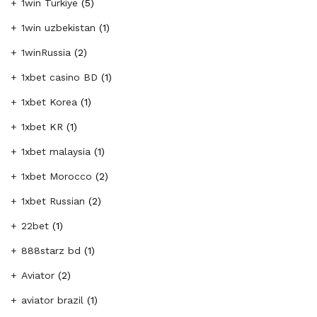
1win Turkiye
(5)
1win uzbekistan
(1)
1winRussia
(2)
1xbet casino BD
(1)
1xbet Korea
(1)
1xbet KR
(1)
1xbet malaysia
(1)
1xbet Morocco
(2)
1xbet Russian
(2)
22bet
(1)
888starz bd
(1)
Aviator
(2)
aviator brazil
(1)