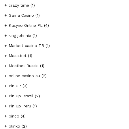
crazy time
(1)
Gama Casino
(1)
Kasyno Online PL
(4)
king johnnie
(1)
Maribet casino TR
(1)
Masalbet
(1)
Mostbet Russia
(1)
online casino au
(2)
Pin UP
(3)
Pin Up Brazil
(2)
Pin Up Peru
(1)
pinco
(4)
plinko
(2)