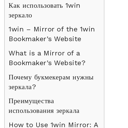
Как использовать 1win
зеркало
1win – Mirror of the 1win
Bookmaker’s Website
What is a Mirror of a
Bookmaker’s Website?
Почему букмекерам нужны
зеркала?
Преимущества
использования зеркала
How to Use 1win Mirror: A