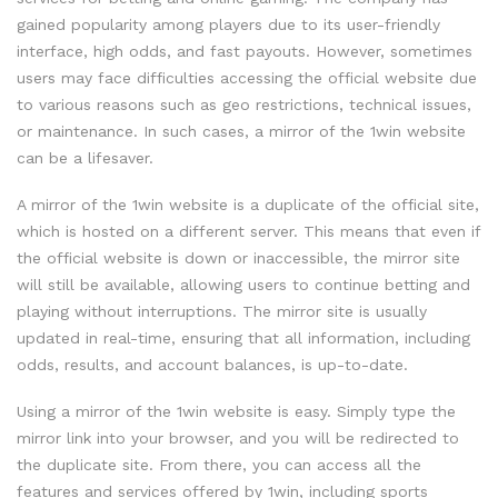
gained popularity among players due to its user-friendly
interface, high odds, and fast payouts. However, sometimes
users may face difficulties accessing the official website due
to various reasons such as geo restrictions, technical issues,
or maintenance. In such cases, a mirror of the 1win website
can be a lifesaver.
A mirror of the 1win website is a duplicate of the official site,
which is hosted on a different server. This means that even if
the official website is down or inaccessible, the mirror site
will still be available, allowing users to continue betting and
playing without interruptions. The mirror site is usually
updated in real-time, ensuring that all information, including
odds, results, and account balances, is up-to-date.
Using a mirror of the 1win website is easy. Simply type the
mirror link into your browser, and you will be redirected to
the duplicate site. From there, you can access all the
features and services offered by 1win, including sports