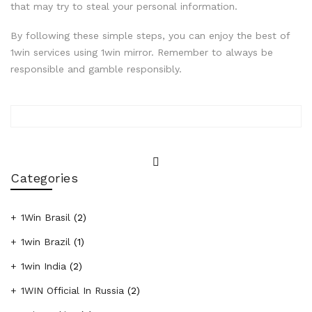
that may try to steal your personal information.
By following these simple steps, you can enjoy the best of
1win services using 1win mirror. Remember to always be
responsible and gamble responsibly.
Categories
1Win Brasil
(2)
1win Brazil
(1)
1win India
(2)
1WIN Official In Russia
(2)