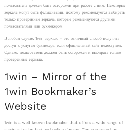
пользователь должен быть осторожен при работе с ним. Некоторые
зеркала могут быть фальшивыми, поэтому рекомендуется выбирать
только проверенные зеркала, которые рекомендуются другими
пользователями или букмекером.
В любом случае, 1win зеркало – это отличный способ получить
доступ к услугам букмекера, если официальный сайт недоступен.
Однако, пользователь должен быть осторожен и выбирать только
проверенные зеркала.
1win – Mirror of the
1win Bookmaker’s
Website
1win is a well-known bookmaker that offers a wide range of
services for betting and online gaming. The company has