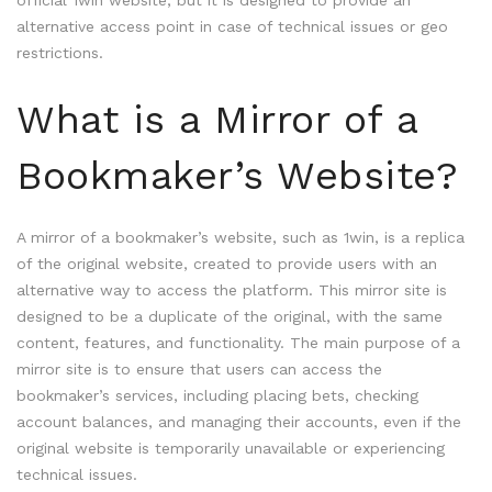
official 1win website, but it is designed to provide an
alternative access point in case of technical issues or geo
restrictions.
What is a Mirror of a
Bookmaker’s Website?
A mirror of a bookmaker’s website, such as 1win, is a replica
of the original website, created to provide users with an
alternative way to access the platform. This mirror site is
designed to be a duplicate of the original, with the same
content, features, and functionality. The main purpose of a
mirror site is to ensure that users can access the
bookmaker’s services, including placing bets, checking
account balances, and managing their accounts, even if the
original website is temporarily unavailable or experiencing
technical issues.