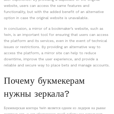
website, users can access the same features and
functionality, but with the added benefit of an alternative
option in case the original website is unavailable.
In conclusion, a mirror of a bookmaker’s website, such as
1win, is an important tool for ensuring that users can access
the platform and its services, even in the event of technical
issues or restrictions. By providing an alternative way to
access the platform, a mirror site can help to reduce
downtime, improve the user experience, and provide a
reliable and secure way to place bets and manage accounts.
Почему букмекерам
нужны зеркала?
Букмекерская контора 1win является одним из лидеров на рынке
азартных игр, и для обеспечения своей работы она использует