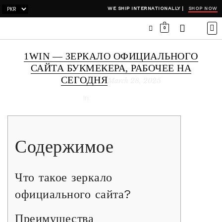
SHOP NOW
WE SHIP INTERNATIONALLY |
0
OCC
WI
ADH
1WIN — ЗЕРКАЛО ОФИЦИАЛЬНОГО
САЙТА БУКМЕКЕРА, РАБОЧЕЕ НА
СЕГОДНЯ
March 28, 2025
In
Uncategorized
Содержимое
Что такое зеркало
официального сайта?
Преимущества