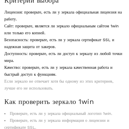
Критерии выбора
Лицензия: проверьте, есть ли у зеркала официальная лицензия на
работу.
Сайт: проверьте, является ли зеркало официальным сайтом 1win
или только его копией.
Безопасность: проверьте, есть ли у зеркала сертификат SSL и
надежная защита от хакеров.
Доступность: проверьте, есть ли доступ к зеркалу из любой точки
мира.
Качество: проверьте, есть ли у зеркала качественная работа и
быстрый доступ к функциям.
Если зеркало не отвечает хотя бы одному из этих критериев,
лучше его не использовать.
Как проверить зеркало 1win
Проверьте, есть ли у зеркала официальный логотип 1win.
Проверьте, есть ли у зеркала информация о лицензии и
сертификате SSL.