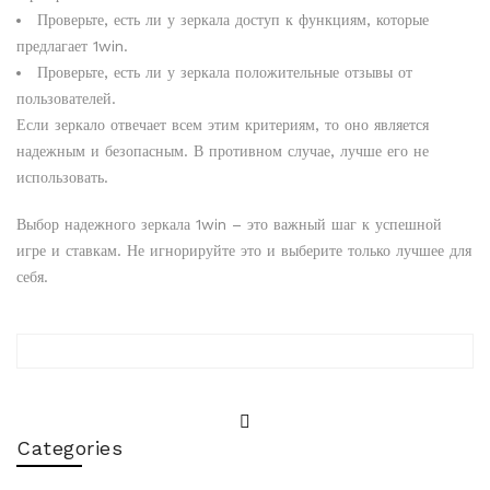
Проверьте, есть ли у зеркала доступ к функциям, которые
предлагает 1win.
Проверьте, есть ли у зеркала положительные отзывы от
пользователей.
Если зеркало отвечает всем этим критериям, то оно является
надежным и безопасным. В противном случае, лучше его не
использовать.
Выбор надежного зеркала 1win – это важный шаг к успешной
игре и ставкам. Не игнорируйте это и выберите только лучшее для
себя.
Categories