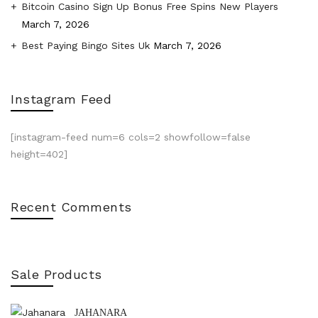
Bitcoin Casino Sign Up Bonus Free Spins New Players
March 7, 2026
Best Paying Bingo Sites Uk
March 7, 2026
Instagram Feed
[instagram-feed num=6 cols=2 showfollow=false
height=402]
Recent Comments
Sale Products
JAHANARA