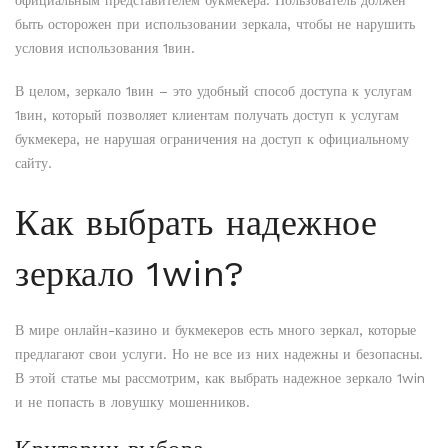
официальным представителем букмекера. Пользователь должен
быть осторожен при использовании зеркала, чтобы не нарушить
условия использования 1вин.
В целом, зеркало 1вин – это удобный способ доступа к услугам
1вин, который позволяет клиентам получать доступ к услугам
букмекера, не нарушая ограничения на доступ к официальному
сайту.
Как выбрать надежное
зеркало 1win?
В мире онлайн-казино и букмекеров есть много зеркал, которые
предлагают свои услуги. Но не все из них надежны и безопасны.
В этой статье мы рассмотрим, как выбрать надежное зеркало 1win
и не попасть в ловушку мошенников.