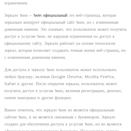
ограничения.
Зеркало 1вин –
1win официальный
это веб-страница, которая
зеркально копирует официальный сайт 1вин, но с измененным
доменным именем. Это означает, что пользователь может получить
доступ к услугам 1вин, не нарушая ограничения на доступ к
официальному сайту. Зеркало работает на основе технологии
зеркал, которая позволяет создавать точные копии веб-страниц, но
с измененным доменным именем.
Для доступа к зеркалу 1вин пользователь может использовать
любую браузеру, включая Google Chrome, Mozilla Firefox,
Safari и другие. После открытия зеркала, пользователь может
получить доступ к услугам 1вин, включая регистрацию, депозит,
снятие выигрыша и другие функции.
Важно отметить, что зеркало 1вин не является официальным
сайтом 1вин, и не является связанным с букмекером. Зеркало
создано для обеспечения доступа к услугам 1вин, но не является