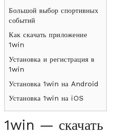
Большой выбор спортивных
событий
Как скачать приложение
1win
Установка и регистрация в
1win
Установка 1win на Android
Установка 1win на iOS
1win — скачать