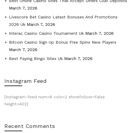
Best Online Casino Sites That Accept Diners Club Deposits
March 7, 2026
Livescore Bet Casino Latest Bonuses And Promotions
2026 Uk
March 7, 2026
Interac Casino Casino Tournament Uk
March 7, 2026
Bitcoin Casino Sign Up Bonus Free Spins New Players
March 7, 2026
Best Paying Bingo Sites Uk
March 7, 2026
Instagram Feed
[instagram-feed num=6 cols=2 showfollow=false
height=402]
Recent Comments