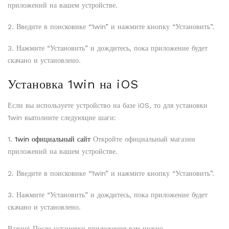
приложений на вашем устройстве.
2. Введите в поисковике “1win” и нажмите кнопку “Установить”.
3. Нажмите “Установить” и дождитесь, пока приложение будет
скачано и установлено.
Установка 1win на iOS
Если вы используете устройство на базе iOS, то для установки
1win выполните следующие шаги:
1.
1win официальный сайт
Откройте официальный магазин
приложений на вашем устройстве.
2. Введите в поисковике “1win” и нажмите кнопку “Установить”.
3. Нажмите “Установить” и дождитесь, пока приложение будет
скачано и установлено.
Важно! После установки приложения вам нужно