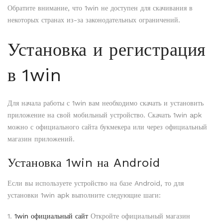
Обратите внимание, что 1win не доступен для скачивания в
некоторых странах из-за законодательных ограничений.
Установка и регистрация
в 1win
Для начала работы с 1win вам необходимо скачать и установить
приложение на свой мобильный устройство. Скачать 1win apk
можно с официального сайта букмекера или через официальный
магазин приложений.
Установка 1win на Android
Если вы используете устройство на базе Android, то для
установки 1win apk выполните следующие шаги:
1.
1win официальный сайт
Откройте официальный магазин