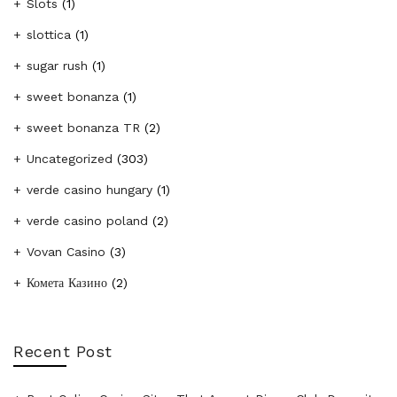
Slots
(1)
slottica
(1)
sugar rush
(1)
sweet bonanza
(1)
sweet bonanza TR
(2)
Uncategorized
(303)
verde casino hungary
(1)
verde casino poland
(2)
Vovan Casino
(3)
Комета Казино
(2)
Recent Post