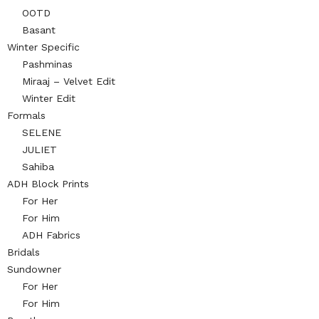
OOTD
Basant
Winter Specific
Pashminas
Miraaj – Velvet Edit
Winter Edit
Formals
SELENE
JULIET
Sahiba
ADH Block Prints
For Her
For Him
ADH Fabrics
Bridals
Sundowner
For Her
For Him