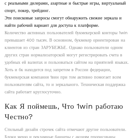
с реальными дилерами, азартные и быстрые игры, виртуальный
спорт, покер, трейдинг.
Эти поисковые запросы смогут обнаружить свежие зеркала и
найти рабочий вариант для доступа к платформе.
Количество активных пользователей букмекерской конторы 1win
превышает 400 тысяч. В основном, букмекер ориентирован на
клиентов из стран ЗАРУБЕЖЬЕ. Однако пользователи одним
других стран нормализаторской могут регистрировать счета в
удобных ей валютах и пользоваться сайтом на приятелей языках.
Хоть и бк находится под запретом в России федерации,
букмекерская компания 1вин при том активно помогает всем
пользователям сайта, то и зеркального. Техническая поддержка
сайта работает круглосуточно.
Как Я поймешь, Что 1win работаю
Честно?
Стильный дизайн строчек сайта отмечают другие пользователи.
Блоки меню и рекламные баннеры с акциям прорисованы