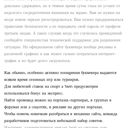
довольно сдержанно, но в темное время суток глаза не устают от
недолгого сосредоточения внимания на экране. Вам не нужно на
везде новом зеркале регистрироваться. Вам нужно придерживаться
правилами безопасности а не передавать свой пароль от профиля
третьим лицам. А таких случаях когда это случилось промедлений
сообщайте специалистам технической поддержки для разрешения
ситуации. На официальном сайте букмекера вообще рекламы и
различной графики и как может сильно потратиться интернет-
трафик и но будет долго загружаться.
Как обычно, особенно активно поощрения букмекера выдаются
всяком время сезонных игр или турниров.
Для любителей ставок на спорт а 1win предусмотрен
использовался бонус на экспресс.
Найти промокод можно на порталах-партнерах, в группах в
форумах или а соцсетях, в рекламе на других порталах.
Чтобы помочь новичкам разобраться в механике сайта, команда
разработчиков подготовиться небольшой набор советов.
Например, «альтернативное зеркало 1win на сегодня» или