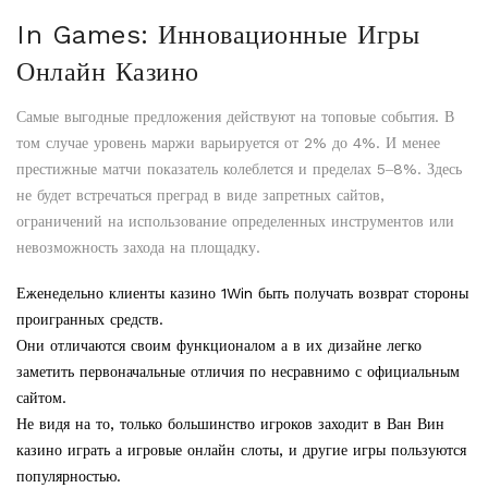
In Games: Инновационные Игры
Онлайн Казино
Самые выгодные предложения действуют на топовые события. В
том случае уровень маржи варьируется от 2% до 4%. И менее
престижные матчи показатель колеблется и пределах 5‒8%. Здесь
не будет встречаться преград в виде запретных сайтов,
ограничений на использование определенных инструментов или
невозможность захода на площадку.
Еженедельно клиенты казино 1Win быть получать возврат стороны
проигранных средств.
Они отличаются своим функционалом а в их дизайне легко
заметить первоначальные отличия по несравнимо с официальным
сайтом.
Не видя на то, только большинство игроков заходит в Ван Вин
казино играть а игровые онлайн слоты, и другие игры пользуются
популярностью.