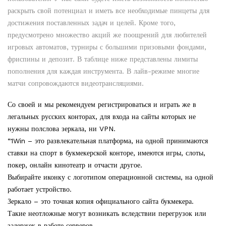
раскрыть свой потенциал и иметь все необходимые пинцеты для
достижения поставленных задач и целей. Кроме того,
предусмотрено множество акций же поощрений для любителей
игровых автоматов, турниры с большими призовыми фондами,
фриспины и депозит. В таблице ниже представлены лимиты
пополнения для каждая инструмента. В лайв-режиме многие
матчи сопровождаются видеотрансляциями.
Со своей и мы рекомендуем регистрироваться и играть же в
легальных русских конторах, для входа на сайты которых не
нужны полслова зеркала, ни VPN.
“1Win – это развлекательная платформа, на одной принимаются
ставки на спорт в букмекерской конторе, имеются игры, слоты,
покер, онлайн кинотеатр и отчасти другое.
Выбирайте иконку с логотипом операционной системы, на одной
работает устройство.
Зеркало – это точная копия официального сайта букмекера.
Такие неотложные могут возникать вследствии перегрузок или
задержек в работе серверов.