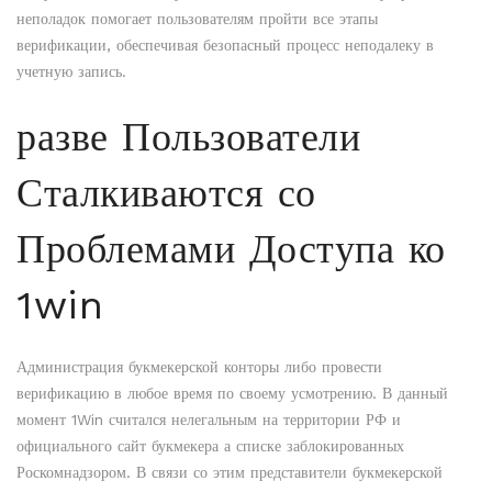
неполадок помогает пользователям пройти все этапы
верификации, обеспечивая безопасный процесс неподалеку в
учетную запись.
разве Пользователи
Сталкиваются со
Проблемами Доступа ко
1win
Администрация букмекерской конторы либо провести
верификацию в любое время по своему усмотрению. В данный
момент 1Win считался нелегальным на территории РФ и
официального сайт букмекера а списке заблокированных
Роскомнадзором. В связи со этим представители букмекерской