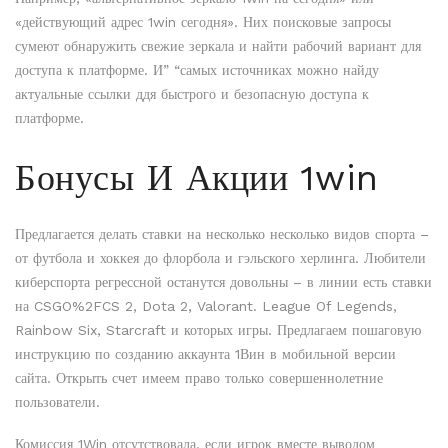
«действующий адрес 1win сегодня». Них поисковые запросы
сумеют обнаружить свежие зеркала и найти рабочий вариант для
доступа к платформе. И” “самых источниках можно найду
актуальные ссылки ддя быстрого и безопасную доступа к
платформе.
Бонусы И Акции 1win
Предлагается делать ставки на несколько несколько видов спорта –
от футбола и хоккея до флорбола и гэльского херлинга. Любители
киберспорта регрессной останутся довольны – в линии есть ставки
на CSGO%2FCS 2, Dota 2, Valorant. League Of Legends,
Rainbow Six, Starcraft и которых игры. Предлагаем пошаговую
инструкцию по созданию аккаунта 1Вин в мобильной версии
сайта. Открыть счет имеем право только совершеннолетние
пользователи.
Комиссия 1Win отсутствовала, если игрок вместе выводом