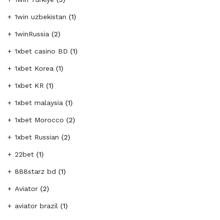
1win uzbekistan
(1)
1winRussia
(2)
1xbet casino BD
(1)
1xbet Korea
(1)
1xbet KR
(1)
1xbet malaysia
(1)
1xbet Morocco
(2)
1xbet Russian
(2)
22bet
(1)
888starz bd
(1)
Aviator
(2)
aviator brazil
(1)