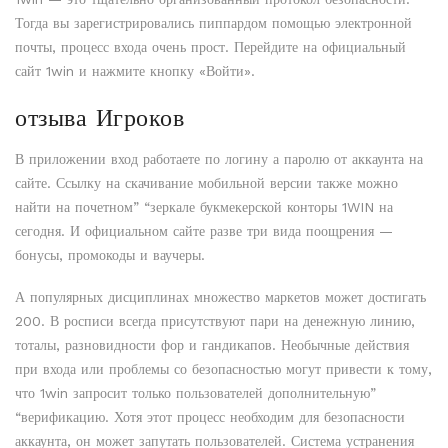
Тогда вы зарегистрировались пиппардом помощью электронной
почты, процесс входа очень прост. Перейдите на официальный
сайт 1win и нажмите кнопку «Войти».
отзыва Игроков
В приложении вход работаете по логину а паролю от аккаунта на
сайте. Ссылку на скачивание мобильной версии также можно
найти на почетном” “зеркале букмекерской конторы 1WIN на
сегодня. И официальном сайте разве три вида поощрения —
бонусы, промокоды и ваучеры.
А популярных дисциплинах множество маркетов может достигать
200. В росписи всегда присутствуют пари на денежную линию,
тоталы, разновидности фор и гандикапов. Необычные действия
при входа или проблемы со безопасностью могут привести к тому,
что 1win запросит только пользователей дополнительную”
“верификацию. Хотя этот процесс необходим для безопасности
аккаунта, он может запутать пользователей. Система устранения